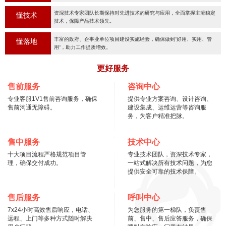
资深技术专家团队长期保持对先进技术的研究与应用，全面掌握主流稳定
懂技术
技术，保障产品技术领先。
丰富的政府、企事业单位项目建设实施经验，确保做到“好用、实用、管
懂落地
用“，助力工作提质增效。
更好服务
售前服务
咨询中心
专业客服1V1售前咨询服务，确保
提供专业方案咨询、设计咨询、
售前沟通无障碍。
建设集成、运维运营等咨询服
务，为客户精准把脉。
售中服务
技术中心
十大项目流程严格规范项目管
专业技术团队，资深技术专家，
理，确保交付成功。
一站式解决所有技术问题，为您
提供安全可靠的技术保障。
售后服务
呼叫中心
7x24小时高效售后响应，电话、
为您服务的第一梯队，负责售
远程、上门等多种方式随时解决
前、售中、售后应答服务，确保