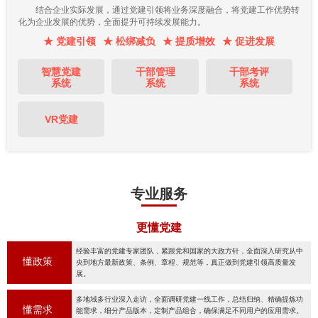
结合企业实际发展，通过党建引领将业务深度融合，将党建工作优势转
化为企业发展的优势，全面提升可持续发展能力。
★ 党建引领
★ 松绑减负
★ 提质增效
★ 促进发展
智慧党建
干部管理
干部考评
系统
系统
系统
VR党建
专业服务
更懂党建
经验丰富的党建专家团队，紧跟党和国家的大政方针，全面深入研究从中
懂政策
央到地方最新政策、条例、章程、规范等，真正做到党建引领高质量发
展。
多地域多行业深入走访，全面调研党建一线工作，总结归纳、精确提炼功
懂需求
能需求，细分产品版本，定制产品组合，确保满足不同用户的应用需求。