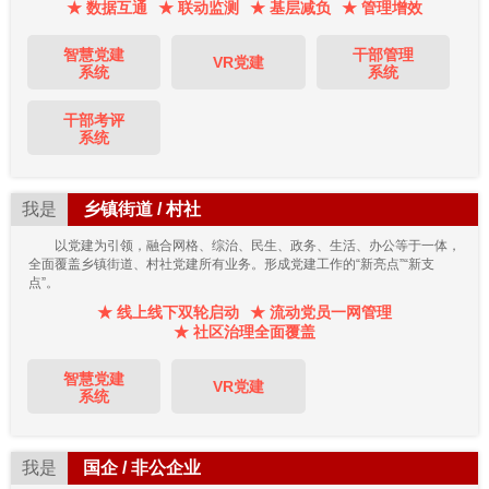
★ 数据互通
★ 联动监测
★ 基层减负
★ 管理增效
智慧党建
干部管理
VR党建
系统
系统
干部考评
系统
我是
乡镇街道 / 村社
以党建为引领，融合网格、综治、民生、政务、生活、办公等于一体，
全面覆盖乡镇街道、村社党建所有业务。形成党建工作的“新亮点”“新支
点”。
★ 线上线下双轮启动
★ 流动党员一网管理
★ 社区治理全面覆盖
智慧党建
VR党建
系统
我是
国企 / 非公企业