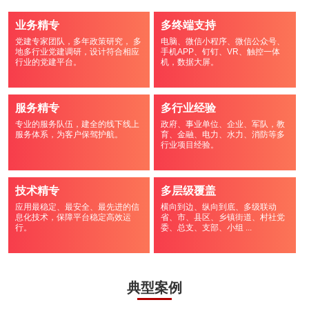
业务精专
多终端支持
党建专家团队，多年政策研究， 多
电脑、微信小程序、微信公众号、
地多行业党建调研，设计符合相应
手机APP、钉钉、VR、触控一体
行业的党建平台。
机，数据大屏。
服务精专
多行业经验
专业的服务队伍，建全的线下线上
政府、事业单位、企业、军队，教
服务体系，为客户保驾护航。
育、金融、电力、水力、消防等多
行业项目经验。
技术精专
多层级覆盖
应用最稳定、最安全、最先进的信
横向到边、纵向到底、多级联动
息化技术，保障平台稳定高效运
省、市、县区、乡镇街道、村社党
行。
委、总支、支部、小组 ...
典型案例