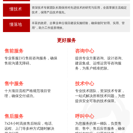
资深技术专家团队长期保持对先进技术的研究与应用，全面掌握主流稳定
懂技术
技术，保障产品技术领先。
丰富的政府、企事业单位项目建设实施经验，确保做到“好用、实用、管
懂落地
用“，助力工作提质增效。
更好服务
售前服务
咨询中心
专业客服1V1售前咨询服务，确保
提供专业方案咨询、设计咨询、
售前沟通无障碍。
建设集成、运维运营等咨询服
务，为客户精准把脉。
售中服务
技术中心
十大项目流程严格规范项目管
专业技术团队，资深技术专家，
理，确保交付成功。
一站式解决所有技术问题，为您
提供安全可靠的技术保障。
售后服务
呼叫中心
7x24小时高效售后响应，电话、
为您服务的第一梯队，负责售
远程、上门等多种方式随时解决
前、售中、售后应答服务，确保