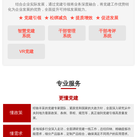
结合企业实际发展，通过党建引领将业务深度融合，将党建工作优势转
化为企业发展的优势，全面提升可持续发展能力。
★ 党建引领
★ 松绑减负
★ 提质增效
★ 促进发展
智慧党建
干部管理
干部考评
系统
系统
系统
VR党建
专业服务
更懂党建
经验丰富的党建专家团队，紧跟党和国家的大政方针，全面深入研究从中
懂政策
央到地方最新政策、条例、章程、规范等，真正做到党建引领高质量发
展。
多地域多行业深入走访，全面调研党建一线工作，总结归纳、精确提炼功
懂需求
能需求，细分产品版本，定制产品组合，确保满足不同用户的应用需求。