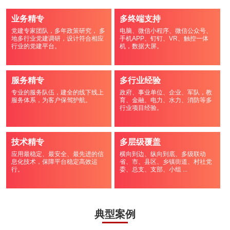
业务精专
多终端支持
党建专家团队，多年政策研究， 多
电脑、微信小程序、微信公众号、
地多行业党建调研，设计符合相应
手机APP、钉钉、VR、触控一体
行业的党建平台。
机，数据大屏。
服务精专
多行业经验
专业的服务队伍，建全的线下线上
政府、事业单位、企业、军队，教
服务体系，为客户保驾护航。
育、金融、电力、水力、消防等多
行业项目经验。
技术精专
多层级覆盖
应用最稳定、最安全、最先进的信
横向到边、纵向到底、多级联动
息化技术，保障平台稳定高效运
省、市、县区、乡镇街道、村社党
行。
委、总支、支部、小组 ...
典型案例