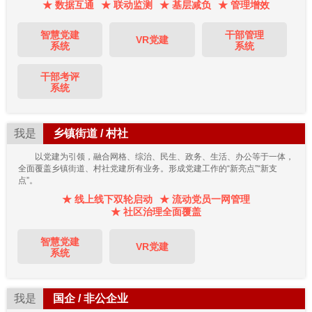
★ 数据互通
★ 联动监测
★ 基层减负
★ 管理增效
智慧党建
干部管理
VR党建
系统
系统
干部考评
系统
我是
乡镇街道 / 村社
以党建为引领，融合网格、综治、民生、政务、生活、办公等于一体，
全面覆盖乡镇街道、村社党建所有业务。形成党建工作的“新亮点”“新支
点”。
★ 线上线下双轮启动
★ 流动党员一网管理
★ 社区治理全面覆盖
智慧党建
VR党建
系统
我是
国企 / 非公企业