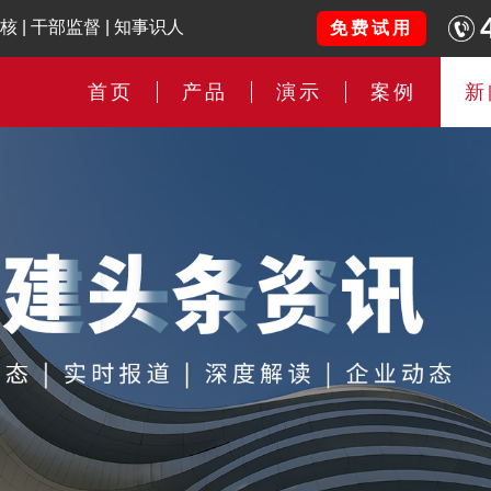
核
|
干部监督
|
知事识人
免费试用
首页
产品
演示
案例
新