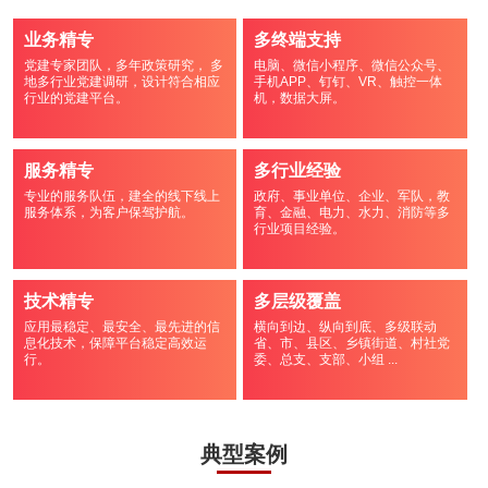
业务精专
多终端支持
党建专家团队，多年政策研究， 多
电脑、微信小程序、微信公众号、
地多行业党建调研，设计符合相应
手机APP、钉钉、VR、触控一体
行业的党建平台。
机，数据大屏。
服务精专
多行业经验
专业的服务队伍，建全的线下线上
政府、事业单位、企业、军队，教
服务体系，为客户保驾护航。
育、金融、电力、水力、消防等多
行业项目经验。
技术精专
多层级覆盖
应用最稳定、最安全、最先进的信
横向到边、纵向到底、多级联动
息化技术，保障平台稳定高效运
省、市、县区、乡镇街道、村社党
行。
委、总支、支部、小组 ...
典型案例