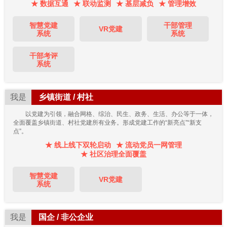
★ 数据互通
★ 联动监测
★ 基层减负
★ 管理增效
智慧党建
干部管理
VR党建
系统
系统
干部考评
系统
我是
乡镇街道 / 村社
以党建为引领，融合网格、综治、民生、政务、生活、办公等于一体，
全面覆盖乡镇街道、村社党建所有业务。形成党建工作的“新亮点”“新支
点”。
★ 线上线下双轮启动
★ 流动党员一网管理
★ 社区治理全面覆盖
智慧党建
VR党建
系统
我是
国企 / 非公企业