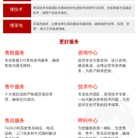
资深技术专家团队长期保持对先进技术的研究与应用，全面掌握主流稳定
懂技术
技术，保障产品技术领先。
丰富的政府、企事业单位项目建设实施经验，确保做到“好用、实用、管
懂落地
用“，助力工作提质增效。
更好服务
售前服务
咨询中心
专业客服1V1售前咨询服务，确保
提供专业方案咨询、设计咨询、
售前沟通无障碍。
建设集成、运维运营等咨询服
务，为客户精准把脉。
售中服务
技术中心
十大项目流程严格规范项目管
专业技术团队，资深技术专家，
理，确保交付成功。
一站式解决所有技术问题，为您
提供安全可靠的技术保障。
售后服务
呼叫中心
7x24小时高效售后响应，电话、
为您服务的第一梯队，负责售
远程、上门等多种方式随时解决
前、售中、售后应答服务，确保