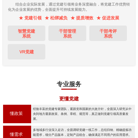
结合企业实际发展，通过党建引领将业务深度融合，将党建工作优势转
化为企业发展的优势，全面提升可持续发展能力。
★ 党建引领
★ 松绑减负
★ 提质增效
★ 促进发展
智慧党建
干部管理
干部考评
系统
系统
系统
VR党建
专业服务
更懂党建
经验丰富的党建专家团队，紧跟党和国家的大政方针，全面深入研究从中
懂政策
央到地方最新政策、条例、章程、规范等，真正做到党建引领高质量发
展。
多地域多行业深入走访，全面调研党建一线工作，总结归纳、精确提炼功
懂需求
能需求，细分产品版本，定制产品组合，确保满足不同用户的应用需求。