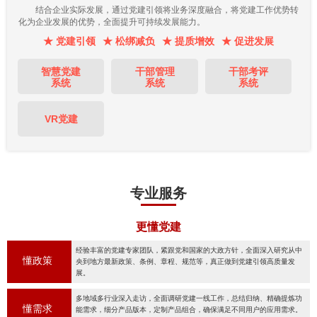
结合企业实际发展，通过党建引领将业务深度融合，将党建工作优势转
化为企业发展的优势，全面提升可持续发展能力。
★ 党建引领
★ 松绑减负
★ 提质增效
★ 促进发展
智慧党建
干部管理
干部考评
系统
系统
系统
VR党建
专业服务
更懂党建
经验丰富的党建专家团队，紧跟党和国家的大政方针，全面深入研究从中
懂政策
央到地方最新政策、条例、章程、规范等，真正做到党建引领高质量发
展。
多地域多行业深入走访，全面调研党建一线工作，总结归纳、精确提炼功
懂需求
能需求，细分产品版本，定制产品组合，确保满足不同用户的应用需求。