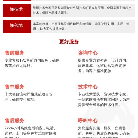
资深技术专家团队长期保持对先进技术的研究与应用，全面掌握主流稳定
懂技术
技术，保障产品技术领先。
丰富的政府、企事业单位项目建设实施经验，确保做到“好用、实用、管
懂落地
用“，助力工作提质增效。
更好服务
售前服务
咨询中心
专业客服1V1售前咨询服务，确保
提供专业方案咨询、设计咨询、
售前沟通无障碍。
建设集成、运维运营等咨询服
务，为客户精准把脉。
售中服务
技术中心
十大项目流程严格规范项目管
专业技术团队，资深技术专家，
理，确保交付成功。
一站式解决所有技术问题，为您
提供安全可靠的技术保障。
售后服务
呼叫中心
7x24小时高效售后响应，电话、
为您服务的第一梯队，负责售
远程、上门等多种方式随时解决
前、售中、售后应答服务，确保