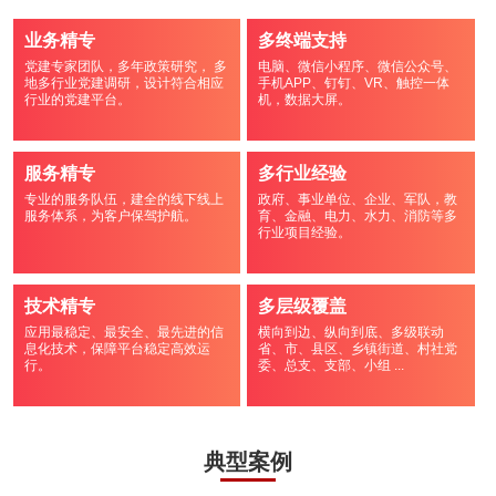
业务精专
多终端支持
党建专家团队，多年政策研究， 多
电脑、微信小程序、微信公众号、
地多行业党建调研，设计符合相应
手机APP、钉钉、VR、触控一体
行业的党建平台。
机，数据大屏。
服务精专
多行业经验
专业的服务队伍，建全的线下线上
政府、事业单位、企业、军队，教
服务体系，为客户保驾护航。
育、金融、电力、水力、消防等多
行业项目经验。
技术精专
多层级覆盖
应用最稳定、最安全、最先进的信
横向到边、纵向到底、多级联动
息化技术，保障平台稳定高效运
省、市、县区、乡镇街道、村社党
行。
委、总支、支部、小组 ...
典型案例