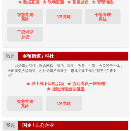
★ 数据互通
★ 联动监测
★ 基层减负
★ 管理增效
智慧党建
干部管理
VR党建
系统
系统
干部考评
系统
我是
乡镇街道 / 村社
以党建为引领，融合网格、综治、民生、政务、生活、办公等于一体，
全面覆盖乡镇街道、村社党建所有业务。形成党建工作的“新亮点”“新支
点”。
★ 线上线下双轮启动
★ 流动党员一网管理
★ 社区治理全面覆盖
智慧党建
VR党建
系统
我是
国企 / 非公企业