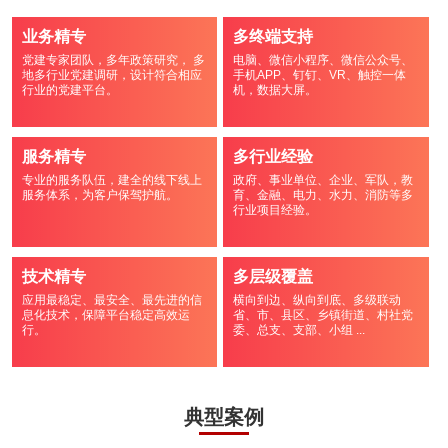
业务精专
多终端支持
党建专家团队，多年政策研究， 多
电脑、微信小程序、微信公众号、
地多行业党建调研，设计符合相应
手机APP、钉钉、VR、触控一体
行业的党建平台。
机，数据大屏。
服务精专
多行业经验
专业的服务队伍，建全的线下线上
政府、事业单位、企业、军队，教
服务体系，为客户保驾护航。
育、金融、电力、水力、消防等多
行业项目经验。
技术精专
多层级覆盖
应用最稳定、最安全、最先进的信
横向到边、纵向到底、多级联动
息化技术，保障平台稳定高效运
省、市、县区、乡镇街道、村社党
行。
委、总支、支部、小组 ...
典型案例