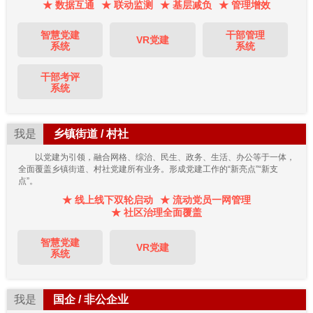
★ 数据互通
★ 联动监测
★ 基层减负
★ 管理增效
智慧党建
干部管理
VR党建
系统
系统
干部考评
系统
我是
乡镇街道 / 村社
以党建为引领，融合网格、综治、民生、政务、生活、办公等于一体，
全面覆盖乡镇街道、村社党建所有业务。形成党建工作的“新亮点”“新支
点”。
★ 线上线下双轮启动
★ 流动党员一网管理
★ 社区治理全面覆盖
智慧党建
VR党建
系统
我是
国企 / 非公企业