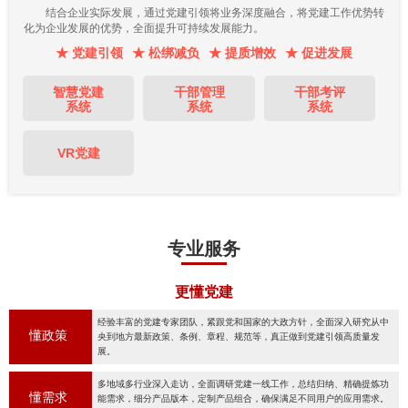
结合企业实际发展，通过党建引领将业务深度融合，将党建工作优势转
化为企业发展的优势，全面提升可持续发展能力。
★ 党建引领
★ 松绑减负
★ 提质增效
★ 促进发展
智慧党建
干部管理
干部考评
系统
系统
系统
VR党建
专业服务
更懂党建
经验丰富的党建专家团队，紧跟党和国家的大政方针，全面深入研究从中
懂政策
央到地方最新政策、条例、章程、规范等，真正做到党建引领高质量发
展。
多地域多行业深入走访，全面调研党建一线工作，总结归纳、精确提炼功
懂需求
能需求，细分产品版本，定制产品组合，确保满足不同用户的应用需求。