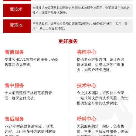
资深技术专家团队长期保持对先进技术的研究与应用，全面掌握主流稳定
懂技术
技术，保障产品技术领先。
丰富的政府、企事业单位项目建设实施经验，确保做到“好用、实用、管
懂落地
用“，助力工作提质增效。
更好服务
售前服务
咨询中心
专业客服1V1售前咨询服务，确保
提供专业方案咨询、设计咨询、
售前沟通无障碍。
建设集成、运维运营等咨询服
务，为客户精准把脉。
售中服务
技术中心
十大项目流程严格规范项目管
专业技术团队，资深技术专家，
理，确保交付成功。
一站式解决所有技术问题，为您
提供安全可靠的技术保障。
售后服务
呼叫中心
7x24小时高效售后响应，电话、
为您服务的第一梯队，负责售
远程、上门等多种方式随时解决
前、售中、售后应答服务，确保