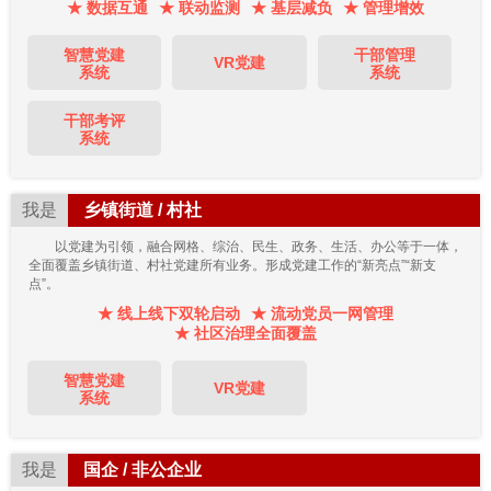
★ 数据互通
★ 联动监测
★ 基层减负
★ 管理增效
智慧党建
干部管理
VR党建
系统
系统
干部考评
系统
我是
乡镇街道 / 村社
以党建为引领，融合网格、综治、民生、政务、生活、办公等于一体，
全面覆盖乡镇街道、村社党建所有业务。形成党建工作的“新亮点”“新支
点”。
★ 线上线下双轮启动
★ 流动党员一网管理
★ 社区治理全面覆盖
智慧党建
VR党建
系统
我是
国企 / 非公企业