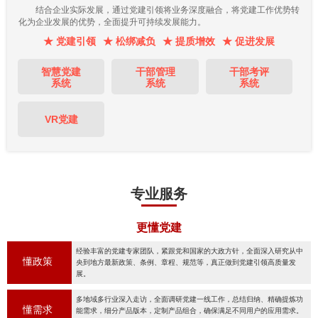
结合企业实际发展，通过党建引领将业务深度融合，将党建工作优势转
化为企业发展的优势，全面提升可持续发展能力。
★ 党建引领
★ 松绑减负
★ 提质增效
★ 促进发展
智慧党建
干部管理
干部考评
系统
系统
系统
VR党建
专业服务
更懂党建
经验丰富的党建专家团队，紧跟党和国家的大政方针，全面深入研究从中
懂政策
央到地方最新政策、条例、章程、规范等，真正做到党建引领高质量发
展。
多地域多行业深入走访，全面调研党建一线工作，总结归纳、精确提炼功
懂需求
能需求，细分产品版本，定制产品组合，确保满足不同用户的应用需求。