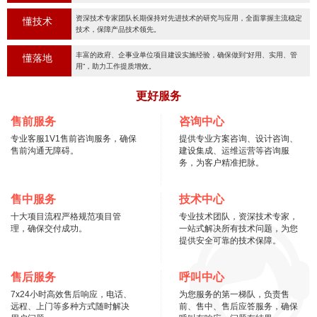
资深技术专家团队长期保持对先进技术的研究与应用，全面掌握主流稳定
懂技术
技术，保障产品技术领先。
丰富的政府、企事业单位项目建设实施经验，确保做到“好用、实用、管
懂落地
用“，助力工作提质增效。
更好服务
售前服务
咨询中心
专业客服1V1售前咨询服务，确保
提供专业方案咨询、设计咨询、
售前沟通无障碍。
建设集成、运维运营等咨询服
务，为客户精准把脉。
售中服务
技术中心
十大项目流程严格规范项目管
专业技术团队，资深技术专家，
理，确保交付成功。
一站式解决所有技术问题，为您
提供安全可靠的技术保障。
售后服务
呼叫中心
7x24小时高效售后响应，电话、
为您服务的第一梯队，负责售
远程、上门等多种方式随时解决
前、售中、售后应答服务，确保