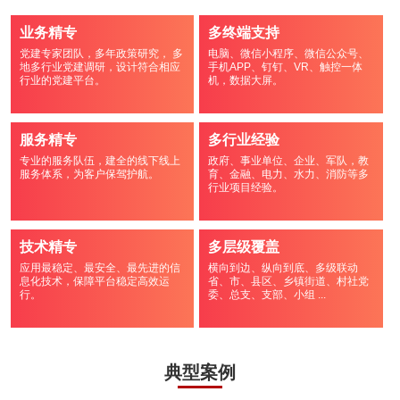
业务精专
多终端支持
党建专家团队，多年政策研究， 多
电脑、微信小程序、微信公众号、
地多行业党建调研，设计符合相应
手机APP、钉钉、VR、触控一体
行业的党建平台。
机，数据大屏。
服务精专
多行业经验
专业的服务队伍，建全的线下线上
政府、事业单位、企业、军队，教
服务体系，为客户保驾护航。
育、金融、电力、水力、消防等多
行业项目经验。
技术精专
多层级覆盖
应用最稳定、最安全、最先进的信
横向到边、纵向到底、多级联动
息化技术，保障平台稳定高效运
省、市、县区、乡镇街道、村社党
行。
委、总支、支部、小组 ...
典型案例