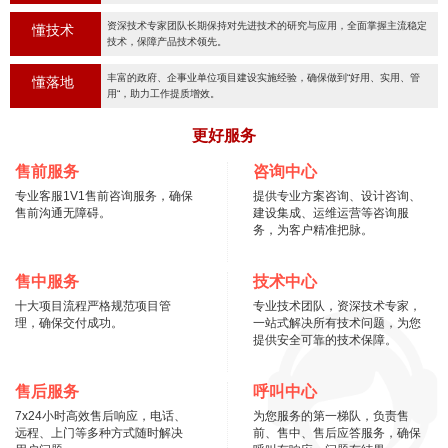
资深技术专家团队长期保持对先进技术的研究与应用，全面掌握主流稳定
懂技术
技术，保障产品技术领先。
丰富的政府、企事业单位项目建设实施经验，确保做到“好用、实用、管
懂落地
用“，助力工作提质增效。
更好服务
售前服务
咨询中心
专业客服1V1售前咨询服务，确保
提供专业方案咨询、设计咨询、
售前沟通无障碍。
建设集成、运维运营等咨询服
务，为客户精准把脉。
售中服务
技术中心
十大项目流程严格规范项目管
专业技术团队，资深技术专家，
理，确保交付成功。
一站式解决所有技术问题，为您
提供安全可靠的技术保障。
售后服务
呼叫中心
7x24小时高效售后响应，电话、
为您服务的第一梯队，负责售
远程、上门等多种方式随时解决
前、售中、售后应答服务，确保