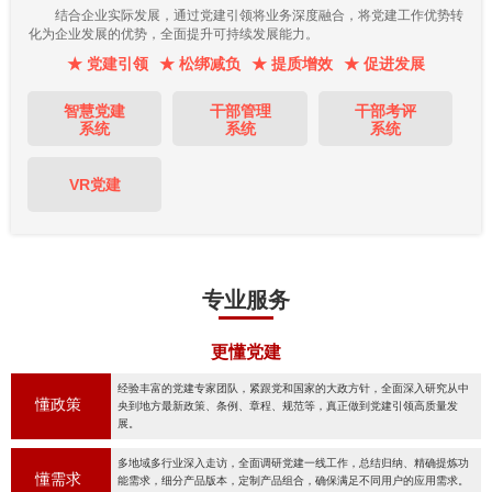
结合企业实际发展，通过党建引领将业务深度融合，将党建工作优势转
化为企业发展的优势，全面提升可持续发展能力。
★ 党建引领
★ 松绑减负
★ 提质增效
★ 促进发展
智慧党建
干部管理
干部考评
系统
系统
系统
VR党建
专业服务
更懂党建
经验丰富的党建专家团队，紧跟党和国家的大政方针，全面深入研究从中
懂政策
央到地方最新政策、条例、章程、规范等，真正做到党建引领高质量发
展。
多地域多行业深入走访，全面调研党建一线工作，总结归纳、精确提炼功
懂需求
能需求，细分产品版本，定制产品组合，确保满足不同用户的应用需求。