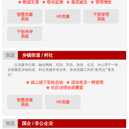
★ 数据互通
★ 联动监测
★ 基层减负
★ 管理增效
智慧党建
干部管理
VR党建
系统
系统
干部考评
系统
我是
乡镇街道 / 村社
以党建为引领，融合网格、综治、民生、政务、生活、办公等于一体，
全面覆盖乡镇街道、村社党建所有业务。形成党建工作的“新亮点”“新支
点”。
★ 线上线下双轮启动
★ 流动党员一网管理
★ 社区治理全面覆盖
智慧党建
VR党建
系统
我是
国企 / 非公企业