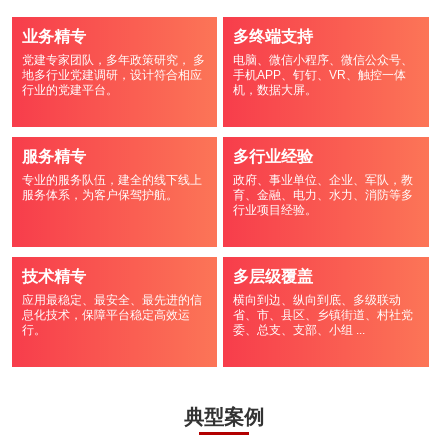
业务精专
多终端支持
党建专家团队，多年政策研究， 多
电脑、微信小程序、微信公众号、
地多行业党建调研，设计符合相应
手机APP、钉钉、VR、触控一体
行业的党建平台。
机，数据大屏。
服务精专
多行业经验
专业的服务队伍，建全的线下线上
政府、事业单位、企业、军队，教
服务体系，为客户保驾护航。
育、金融、电力、水力、消防等多
行业项目经验。
技术精专
多层级覆盖
应用最稳定、最安全、最先进的信
横向到边、纵向到底、多级联动
息化技术，保障平台稳定高效运
省、市、县区、乡镇街道、村社党
行。
委、总支、支部、小组 ...
典型案例