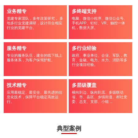
业务精专
多终端支持
党建专家团队，多年政策研究， 多
电脑、微信小程序、微信公众号、
地多行业党建调研，设计符合相应
手机APP、钉钉、VR、触控一体
行业的党建平台。
机，数据大屏。
服务精专
多行业经验
专业的服务队伍，建全的线下线上
政府、事业单位、企业、军队，教
服务体系，为客户保驾护航。
育、金融、电力、水力、消防等多
行业项目经验。
技术精专
多层级覆盖
应用最稳定、最安全、最先进的信
横向到边、纵向到底、多级联动
息化技术，保障平台稳定高效运
省、市、县区、乡镇街道、村社党
行。
委、总支、支部、小组 ...
典型案例