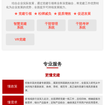
结合企业实际发展，通过党建引领将业务深度融合，将党建工作优势转
化为企业发展的优势，全面提升可持续发展能力。
★ 党建引领
★ 松绑减负
★ 提质增效
★ 促进发展
智慧党建
干部管理
干部考评
系统
系统
系统
VR党建
专业服务
更懂党建
经验丰富的党建专家团队，紧跟党和国家的大政方针，全面深入研究从中
懂政策
央到地方最新政策、条例、章程、规范等，真正做到党建引领高质量发
展。
多地域多行业深入走访，全面调研党建一线工作，总结归纳、精确提炼功
懂需求
能需求，细分产品版本，定制产品组合，确保满足不同用户的应用需求。