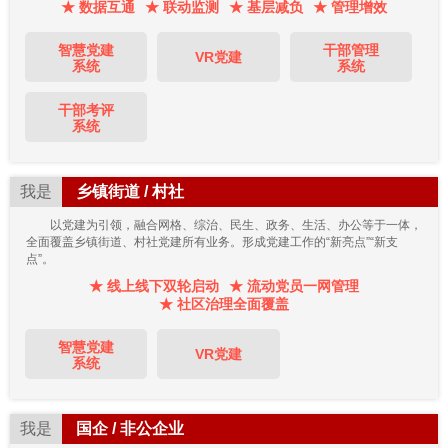
★ 数据互通
★ 联动监测
★ 基层减负
★ 管理增效
智慧党建
干部管理
VR党建
系统
系统
干部考评
系统
我是
乡镇街道 / 村社
以党建为引领，融合网格、综治、民生、政务、生活、办公等于一体，
全面覆盖乡镇街道、村社党建所有业务。形成党建工作的“新亮点”“新支
点”。
★ 线上线下双轮启动
★ 流动党员一网管理
★ 社区治理全面覆盖
智慧党建
VR党建
系统
我是
国企 / 非公企业