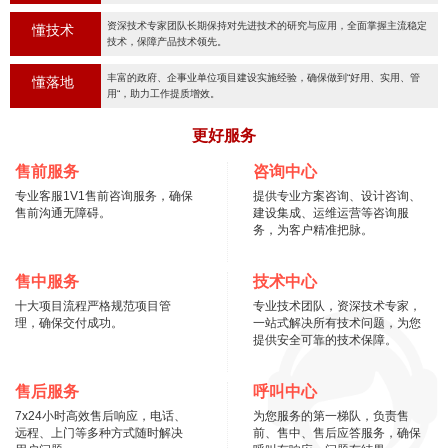
资深技术专家团队长期保持对先进技术的研究与应用，全面掌握主流稳定
懂技术
技术，保障产品技术领先。
丰富的政府、企事业单位项目建设实施经验，确保做到“好用、实用、管
懂落地
用“，助力工作提质增效。
更好服务
售前服务
咨询中心
专业客服1V1售前咨询服务，确保
提供专业方案咨询、设计咨询、
售前沟通无障碍。
建设集成、运维运营等咨询服
务，为客户精准把脉。
售中服务
技术中心
十大项目流程严格规范项目管
专业技术团队，资深技术专家，
理，确保交付成功。
一站式解决所有技术问题，为您
提供安全可靠的技术保障。
售后服务
呼叫中心
7x24小时高效售后响应，电话、
为您服务的第一梯队，负责售
远程、上门等多种方式随时解决
前、售中、售后应答服务，确保