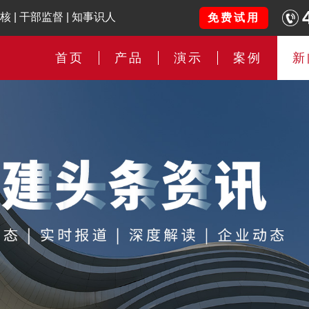
核
|
干部监督
|
知事识人
免费试用
首页
产品
演示
案例
新