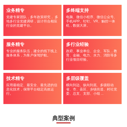
业务精专
多终端支持
党建专家团队，多年政策研究， 多
电脑、微信小程序、微信公众号、
地多行业党建调研，设计符合相应
手机APP、钉钉、VR、触控一体
行业的党建平台。
机，数据大屏。
服务精专
多行业经验
专业的服务队伍，建全的线下线上
政府、事业单位、企业、军队，教
服务体系，为客户保驾护航。
育、金融、电力、水力、消防等多
行业项目经验。
技术精专
多层级覆盖
应用最稳定、最安全、最先进的信
横向到边、纵向到底、多级联动
息化技术，保障平台稳定高效运
省、市、县区、乡镇街道、村社党
行。
委、总支、支部、小组 ...
典型案例