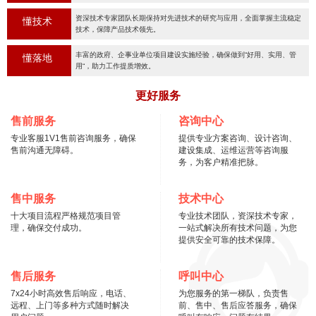
资深技术专家团队长期保持对先进技术的研究与应用，全面掌握主流稳定
懂技术
技术，保障产品技术领先。
丰富的政府、企事业单位项目建设实施经验，确保做到“好用、实用、管
懂落地
用“，助力工作提质增效。
更好服务
售前服务
咨询中心
专业客服1V1售前咨询服务，确保
提供专业方案咨询、设计咨询、
售前沟通无障碍。
建设集成、运维运营等咨询服
务，为客户精准把脉。
售中服务
技术中心
十大项目流程严格规范项目管
专业技术团队，资深技术专家，
理，确保交付成功。
一站式解决所有技术问题，为您
提供安全可靠的技术保障。
售后服务
呼叫中心
7x24小时高效售后响应，电话、
为您服务的第一梯队，负责售
远程、上门等多种方式随时解决
前、售中、售后应答服务，确保