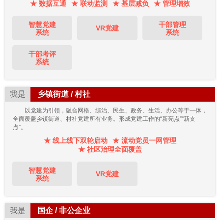
★ 数据互通
★ 联动监测
★ 基层减负
★ 管理增效
智慧党建
干部管理
VR党建
系统
系统
干部考评
系统
我是
乡镇街道 / 村社
以党建为引领，融合网格、综治、民生、政务、生活、办公等于一体，
全面覆盖乡镇街道、村社党建所有业务。形成党建工作的“新亮点”“新支
点”。
★ 线上线下双轮启动
★ 流动党员一网管理
★ 社区治理全面覆盖
智慧党建
VR党建
系统
我是
国企 / 非公企业