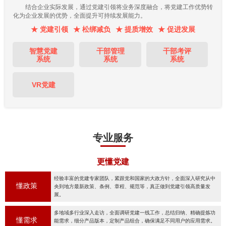
结合企业实际发展，通过党建引领将业务深度融合，将党建工作优势转
化为企业发展的优势，全面提升可持续发展能力。
★ 党建引领
★ 松绑减负
★ 提质增效
★ 促进发展
智慧党建
干部管理
干部考评
系统
系统
系统
VR党建
专业服务
更懂党建
经验丰富的党建专家团队，紧跟党和国家的大政方针，全面深入研究从中
懂政策
央到地方最新政策、条例、章程、规范等，真正做到党建引领高质量发
展。
多地域多行业深入走访，全面调研党建一线工作，总结归纳、精确提炼功
懂需求
能需求，细分产品版本，定制产品组合，确保满足不同用户的应用需求。