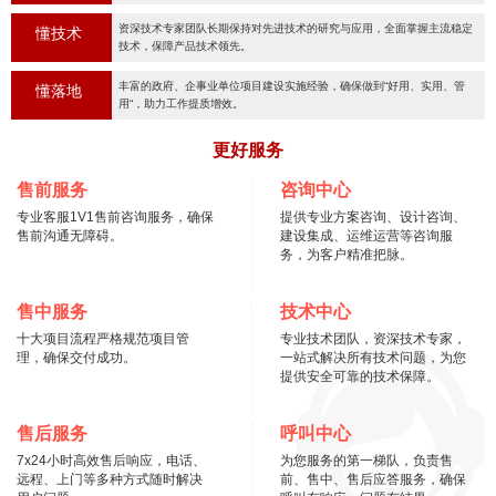
资深技术专家团队长期保持对先进技术的研究与应用，全面掌握主流稳定
懂技术
技术，保障产品技术领先。
丰富的政府、企事业单位项目建设实施经验，确保做到“好用、实用、管
懂落地
用“，助力工作提质增效。
更好服务
售前服务
咨询中心
专业客服1V1售前咨询服务，确保
提供专业方案咨询、设计咨询、
售前沟通无障碍。
建设集成、运维运营等咨询服
务，为客户精准把脉。
售中服务
技术中心
十大项目流程严格规范项目管
专业技术团队，资深技术专家，
理，确保交付成功。
一站式解决所有技术问题，为您
提供安全可靠的技术保障。
售后服务
呼叫中心
7x24小时高效售后响应，电话、
为您服务的第一梯队，负责售
远程、上门等多种方式随时解决
前、售中、售后应答服务，确保