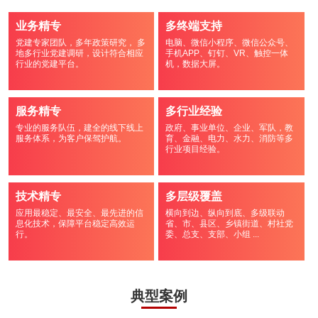
业务精专
多终端支持
党建专家团队，多年政策研究， 多
电脑、微信小程序、微信公众号、
地多行业党建调研，设计符合相应
手机APP、钉钉、VR、触控一体
行业的党建平台。
机，数据大屏。
服务精专
多行业经验
专业的服务队伍，建全的线下线上
政府、事业单位、企业、军队，教
服务体系，为客户保驾护航。
育、金融、电力、水力、消防等多
行业项目经验。
技术精专
多层级覆盖
应用最稳定、最安全、最先进的信
横向到边、纵向到底、多级联动
息化技术，保障平台稳定高效运
省、市、县区、乡镇街道、村社党
行。
委、总支、支部、小组 ...
典型案例