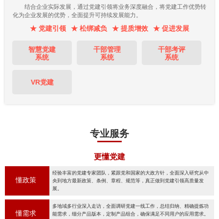
结合企业实际发展，通过党建引领将业务深度融合，将党建工作优势转
化为企业发展的优势，全面提升可持续发展能力。
★ 党建引领
★ 松绑减负
★ 提质增效
★ 促进发展
智慧党建
干部管理
干部考评
系统
系统
系统
VR党建
专业服务
更懂党建
经验丰富的党建专家团队，紧跟党和国家的大政方针，全面深入研究从中
懂政策
央到地方最新政策、条例、章程、规范等，真正做到党建引领高质量发
展。
多地域多行业深入走访，全面调研党建一线工作，总结归纳、精确提炼功
懂需求
能需求，细分产品版本，定制产品组合，确保满足不同用户的应用需求。