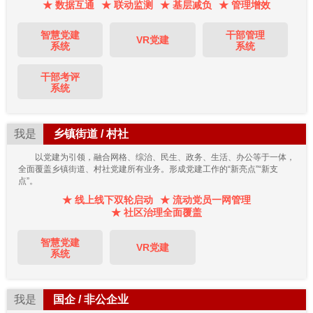
★ 数据互通
★ 联动监测
★ 基层减负
★ 管理增效
智慧党建
干部管理
VR党建
系统
系统
干部考评
系统
我是
乡镇街道 / 村社
以党建为引领，融合网格、综治、民生、政务、生活、办公等于一体，
全面覆盖乡镇街道、村社党建所有业务。形成党建工作的“新亮点”“新支
点”。
★ 线上线下双轮启动
★ 流动党员一网管理
★ 社区治理全面覆盖
智慧党建
VR党建
系统
我是
国企 / 非公企业