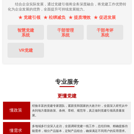
结合企业实际发展，通过党建引领将业务深度融合，将党建工作优势转
化为企业发展的优势，全面提升可持续发展能力。
★ 党建引领
★ 松绑减负
★ 提质增效
★ 促进发展
智慧党建
干部管理
干部考评
系统
系统
系统
VR党建
专业服务
更懂党建
经验丰富的党建专家团队，紧跟党和国家的大政方针，全面深入研究从中
懂政策
央到地方最新政策、条例、章程、规范等，真正做到党建引领高质量发
展。
多地域多行业深入走访，全面调研党建一线工作，总结归纳、精确提炼功
懂需求
能需求，细分产品版本，定制产品组合，确保满足不同用户的应用需求。