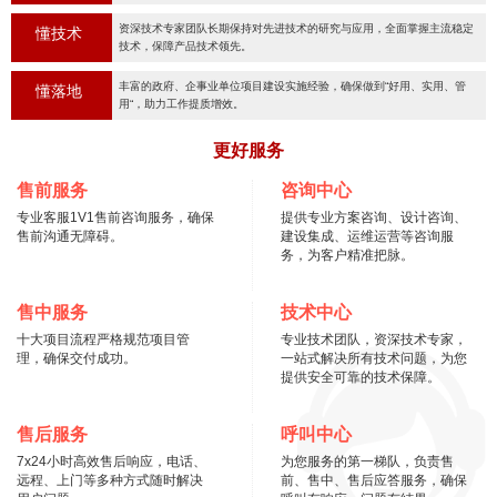
资深技术专家团队长期保持对先进技术的研究与应用，全面掌握主流稳定
懂技术
技术，保障产品技术领先。
丰富的政府、企事业单位项目建设实施经验，确保做到“好用、实用、管
懂落地
用“，助力工作提质增效。
更好服务
售前服务
咨询中心
专业客服1V1售前咨询服务，确保
提供专业方案咨询、设计咨询、
售前沟通无障碍。
建设集成、运维运营等咨询服
务，为客户精准把脉。
售中服务
技术中心
十大项目流程严格规范项目管
专业技术团队，资深技术专家，
理，确保交付成功。
一站式解决所有技术问题，为您
提供安全可靠的技术保障。
售后服务
呼叫中心
7x24小时高效售后响应，电话、
为您服务的第一梯队，负责售
远程、上门等多种方式随时解决
前、售中、售后应答服务，确保