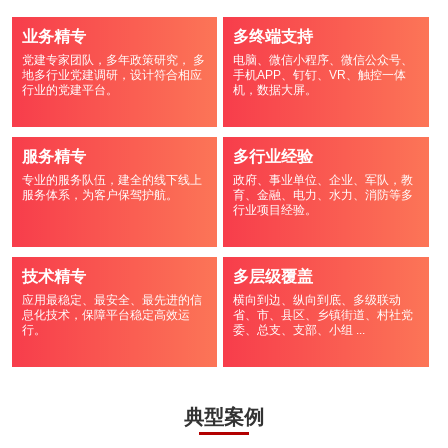
业务精专
多终端支持
党建专家团队，多年政策研究， 多
电脑、微信小程序、微信公众号、
地多行业党建调研，设计符合相应
手机APP、钉钉、VR、触控一体
行业的党建平台。
机，数据大屏。
服务精专
多行业经验
专业的服务队伍，建全的线下线上
政府、事业单位、企业、军队，教
服务体系，为客户保驾护航。
育、金融、电力、水力、消防等多
行业项目经验。
技术精专
多层级覆盖
应用最稳定、最安全、最先进的信
横向到边、纵向到底、多级联动
息化技术，保障平台稳定高效运
省、市、县区、乡镇街道、村社党
行。
委、总支、支部、小组 ...
典型案例