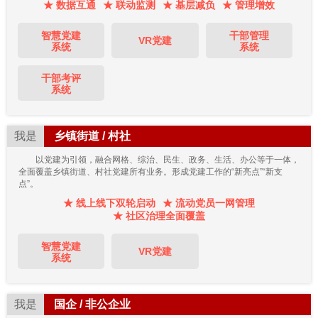
★ 数据互通
★ 联动监测
★ 基层减负
★ 管理增效
智慧党建
干部管理
VR党建
系统
系统
干部考评
系统
我是
乡镇街道 / 村社
以党建为引领，融合网格、综治、民生、政务、生活、办公等于一体，
全面覆盖乡镇街道、村社党建所有业务。形成党建工作的“新亮点”“新支
点”。
★ 线上线下双轮启动
★ 流动党员一网管理
★ 社区治理全面覆盖
智慧党建
VR党建
系统
我是
国企 / 非公企业