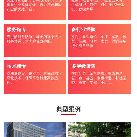
党建专家团队，多年政策研究， 多
电脑、微信小程序、微信公众号、
地多行业党建调研，设计符合相应
手机APP、钉钉、VR、触控一体
行业的党建平台。
机，数据大屏。
服务精专
多行业经验
专业的服务队伍，建全的线下线上
政府、事业单位、企业、军队，教
服务体系，为客户保驾护航。
育、金融、电力、水力、消防等多
行业项目经验。
技术精专
多层级覆盖
应用最稳定、最安全、最先进的信
横向到边、纵向到底、多级联动
息化技术，保障平台稳定高效运
省、市、县区、乡镇街道、村社党
行。
委、总支、支部、小组 ...
典型案例