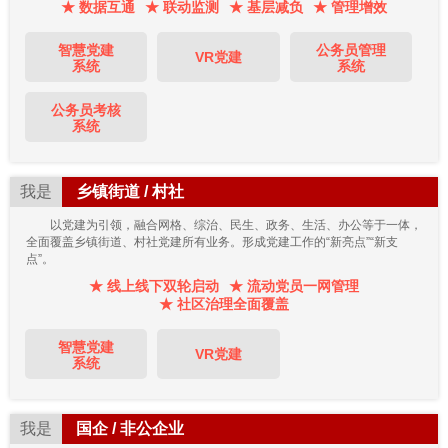
★ 数据互通
★ 联动监测
★ 基层减负
★ 管理增效
智慧党建
公务员管理
VR党建
系统
系统
公务员考核
系统
我是
乡镇街道 / 村社
以党建为引领，融合网格、综治、民生、政务、生活、办公等于一体，
全面覆盖乡镇街道、村社党建所有业务。形成党建工作的“新亮点”“新支
点”。
★ 线上线下双轮启动
★ 流动党员一网管理
★ 社区治理全面覆盖
智慧党建
VR党建
系统
我是
国企 / 非公企业