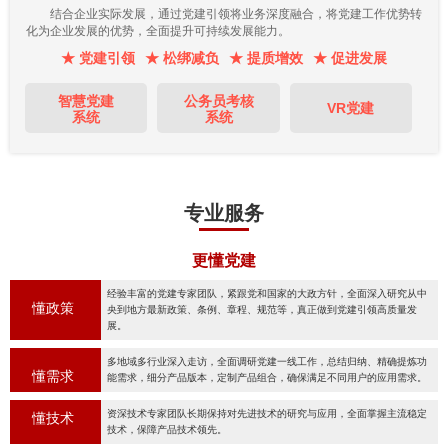
结合企业实际发展，通过党建引领将业务深度融合，将党建工作优势转
化为企业发展的优势，全面提升可持续发展能力。
★ 党建引领
★ 松绑减负
★ 提质增效
★ 促进发展
智慧党建
公务员考核
VR党建
系统
系统
专业服务
更懂党建
经验丰富的党建专家团队，紧跟党和国家的大政方针，全面深入研究从中
懂政策
央到地方最新政策、条例、章程、规范等，真正做到党建引领高质量发
展。
多地域多行业深入走访，全面调研党建一线工作，总结归纳、精确提炼功
懂需求
能需求，细分产品版本，定制产品组合，确保满足不同用户的应用需求。
资深技术专家团队长期保持对先进技术的研究与应用，全面掌握主流稳定
懂技术
技术，保障产品技术领先。