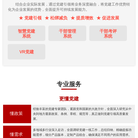
结合企业实际发展，通过党建引领将业务深度融合，将党建工作优势转
化为企业发展的优势，全面提升可持续发展能力。
★ 党建引领
★ 松绑减负
★ 提质增效
★ 促进发展
智慧党建
干部管理
干部考评
系统
系统
系统
VR党建
专业服务
更懂党建
经验丰富的党建专家团队，紧跟党和国家的大政方针，全面深入研究从中
懂政策
央到地方最新政策、条例、章程、规范等，真正做到党建引领高质量发
展。
多地域多行业深入走访，全面调研党建一线工作，总结归纳、精确提炼功
懂需求
能需求，细分产品版本，定制产品组合，确保满足不同用户的应用需求。