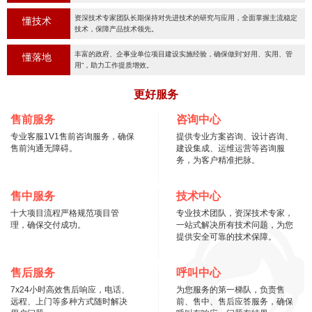
资深技术专家团队长期保持对先进技术的研究与应用，全面掌握主流稳定
懂技术
技术，保障产品技术领先。
丰富的政府、企事业单位项目建设实施经验，确保做到“好用、实用、管
懂落地
用“，助力工作提质增效。
更好服务
售前服务
咨询中心
专业客服1V1售前咨询服务，确保
提供专业方案咨询、设计咨询、
售前沟通无障碍。
建设集成、运维运营等咨询服
务，为客户精准把脉。
售中服务
技术中心
十大项目流程严格规范项目管
专业技术团队，资深技术专家，
理，确保交付成功。
一站式解决所有技术问题，为您
提供安全可靠的技术保障。
售后服务
呼叫中心
7x24小时高效售后响应，电话、
为您服务的第一梯队，负责售
远程、上门等多种方式随时解决
前、售中、售后应答服务，确保