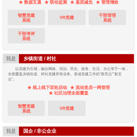
★ 数据互通
★ 联动监测
★ 基层减负
★ 管理增效
智慧党建
干部管理
VR党建
系统
系统
干部考评
系统
我是
乡镇街道 / 村社
以党建为引领，融合网格、综治、民生、政务、生活、办公等于一体，
全面覆盖乡镇街道、村社党建所有业务。形成党建工作的“新亮点”“新支
点”。
★ 线上线下双轮启动
★ 流动党员一网管理
★ 社区治理全面覆盖
智慧党建
VR党建
系统
我是
国企 / 非公企业