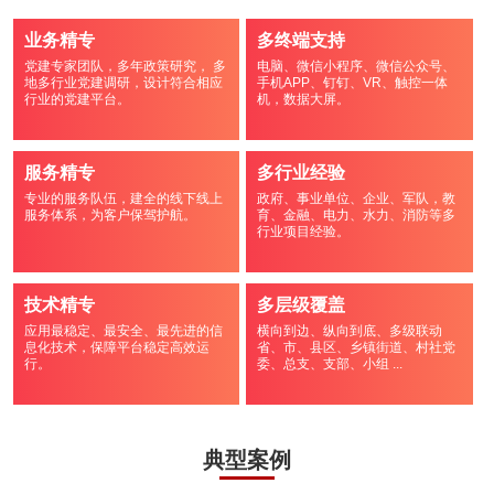
业务精专
多终端支持
党建专家团队，多年政策研究， 多
电脑、微信小程序、微信公众号、
地多行业党建调研，设计符合相应
手机APP、钉钉、VR、触控一体
行业的党建平台。
机，数据大屏。
服务精专
多行业经验
专业的服务队伍，建全的线下线上
政府、事业单位、企业、军队，教
服务体系，为客户保驾护航。
育、金融、电力、水力、消防等多
行业项目经验。
技术精专
多层级覆盖
应用最稳定、最安全、最先进的信
横向到边、纵向到底、多级联动
息化技术，保障平台稳定高效运
省、市、县区、乡镇街道、村社党
行。
委、总支、支部、小组 ...
典型案例