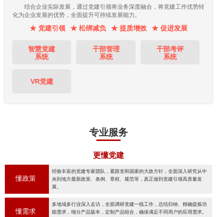
结合企业实际发展，通过党建引领将业务深度融合，将党建工作优势转
化为企业发展的优势，全面提升可持续发展能力。
★ 党建引领
★ 松绑减负
★ 提质增效
★ 促进发展
智慧党建
干部管理
干部考评
系统
系统
系统
VR党建
专业服务
更懂党建
经验丰富的党建专家团队，紧跟党和国家的大政方针，全面深入研究从中
懂政策
央到地方最新政策、条例、章程、规范等，真正做到党建引领高质量发
展。
多地域多行业深入走访，全面调研党建一线工作，总结归纳、精确提炼功
懂需求
能需求，细分产品版本，定制产品组合，确保满足不同用户的应用需求。