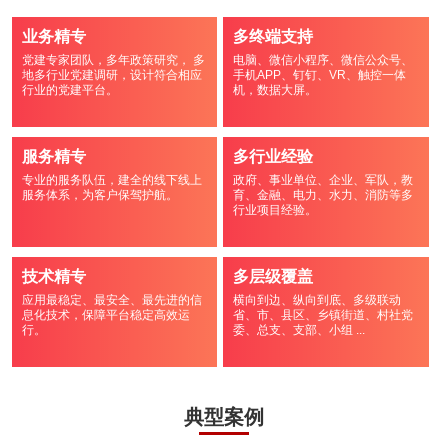
业务精专
多终端支持
党建专家团队，多年政策研究， 多
电脑、微信小程序、微信公众号、
地多行业党建调研，设计符合相应
手机APP、钉钉、VR、触控一体
行业的党建平台。
机，数据大屏。
服务精专
多行业经验
专业的服务队伍，建全的线下线上
政府、事业单位、企业、军队，教
服务体系，为客户保驾护航。
育、金融、电力、水力、消防等多
行业项目经验。
技术精专
多层级覆盖
应用最稳定、最安全、最先进的信
横向到边、纵向到底、多级联动
息化技术，保障平台稳定高效运
省、市、县区、乡镇街道、村社党
行。
委、总支、支部、小组 ...
典型案例