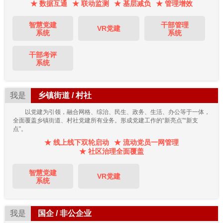
★ 数据互通
★ 联动监测
★ 基层减负
★ 管理增效
智慧党建
干部管理
VR党建
系统
系统
干部考评
系统
我是
乡镇街道 / 村社
以党建为引领，融合网格、综治、民生、政务、生活、办公等于一体，
全面覆盖乡镇街道、村社党建所有业务。形成党建工作的“新亮点”“新支
点”。
★ 线上线下双轮启动
★ 流动党员一网管理
★ 社区治理全面覆盖
智慧党建
VR党建
系统
我是
国企 / 非公企业