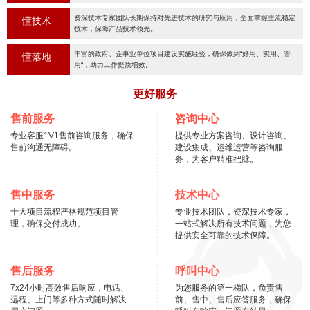
资深技术专家团队长期保持对先进技术的研究与应用，全面掌握主流稳定
懂技术
技术，保障产品技术领先。
丰富的政府、企事业单位项目建设实施经验，确保做到“好用、实用、管
懂落地
用“，助力工作提质增效。
更好服务
售前服务
咨询中心
专业客服1V1售前咨询服务，确保
提供专业方案咨询、设计咨询、
售前沟通无障碍。
建设集成、运维运营等咨询服
务，为客户精准把脉。
售中服务
技术中心
十大项目流程严格规范项目管
专业技术团队，资深技术专家，
理，确保交付成功。
一站式解决所有技术问题，为您
提供安全可靠的技术保障。
售后服务
呼叫中心
7x24小时高效售后响应，电话、
为您服务的第一梯队，负责售
远程、上门等多种方式随时解决
前、售中、售后应答服务，确保