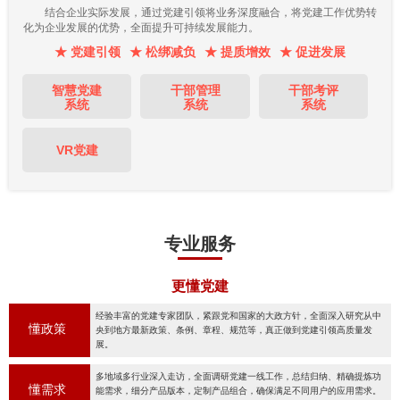
结合企业实际发展，通过党建引领将业务深度融合，将党建工作优势转
化为企业发展的优势，全面提升可持续发展能力。
★ 党建引领
★ 松绑减负
★ 提质增效
★ 促进发展
智慧党建
干部管理
干部考评
系统
系统
系统
VR党建
专业服务
更懂党建
经验丰富的党建专家团队，紧跟党和国家的大政方针，全面深入研究从中
懂政策
央到地方最新政策、条例、章程、规范等，真正做到党建引领高质量发
展。
多地域多行业深入走访，全面调研党建一线工作，总结归纳、精确提炼功
懂需求
能需求，细分产品版本，定制产品组合，确保满足不同用户的应用需求。