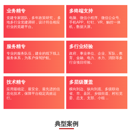
业务精专
多终端支持
党建专家团队，多年政策研究， 多
电脑、微信小程序、微信公众号、
地多行业党建调研，设计符合相应
手机APP、钉钉、VR、触控一体
行业的党建平台。
机，数据大屏。
服务精专
多行业经验
专业的服务队伍，建全的线下线上
政府、事业单位、企业、军队，教
服务体系，为客户保驾护航。
育、金融、电力、水力、消防等多
行业项目经验。
技术精专
多层级覆盖
应用最稳定、最安全、最先进的信
横向到边、纵向到底、多级联动
息化技术，保障平台稳定高效运
省、市、县区、乡镇街道、村社党
行。
委、总支、支部、小组 ...
典型案例