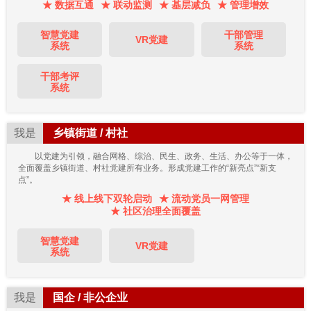
★ 数据互通
★ 联动监测
★ 基层减负
★ 管理增效
智慧党建
干部管理
VR党建
系统
系统
干部考评
系统
我是
乡镇街道 / 村社
以党建为引领，融合网格、综治、民生、政务、生活、办公等于一体，
全面覆盖乡镇街道、村社党建所有业务。形成党建工作的“新亮点”“新支
点”。
★ 线上线下双轮启动
★ 流动党员一网管理
★ 社区治理全面覆盖
智慧党建
VR党建
系统
我是
国企 / 非公企业