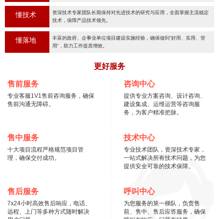
资深技术专家团队长期保持对先进技术的研究与应用，全面掌握主流稳定
懂技术
技术，保障产品技术领先。
丰富的政府、企事业单位项目建设实施经验，确保做到“好用、实用、管
懂落地
用“，助力工作提质增效。
更好服务
售前服务
咨询中心
专业客服1V1售前咨询服务，确保
提供专业方案咨询、设计咨询、
售前沟通无障碍。
建设集成、运维运营等咨询服
务，为客户精准把脉。
售中服务
技术中心
十大项目流程严格规范项目管
专业技术团队，资深技术专家，
理，确保交付成功。
一站式解决所有技术问题，为您
提供安全可靠的技术保障。
售后服务
呼叫中心
7x24小时高效售后响应，电话、
为您服务的第一梯队，负责售
远程、上门等多种方式随时解决
前、售中、售后应答服务，确保