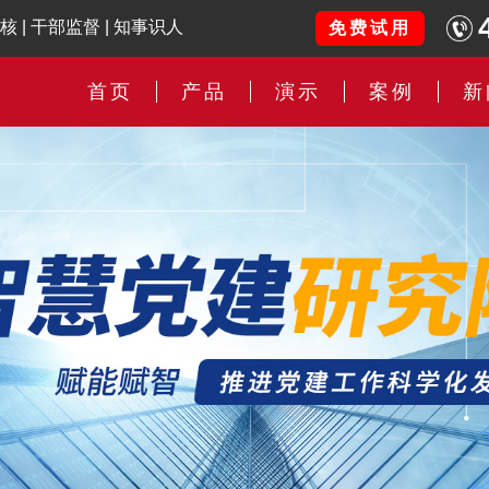
核
|
干部监督
|
知事识人
免费试用
首页
产品
演示
案例
新