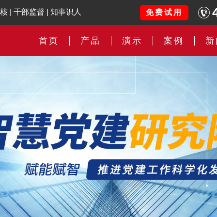
核
|
干部监督
|
知事识人
免费试用
首页
产品
演示
案例
新