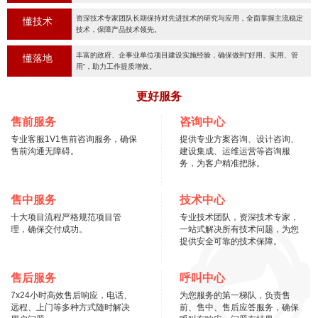
资深技术专家团队长期保持对先进技术的研究与应用，全面掌握主流稳定
懂技术
技术，保障产品技术领先。
丰富的政府、企事业单位项目建设实施经验，确保做到“好用、实用、管
懂落地
用“，助力工作提质增效。
更好服务
售前服务
咨询中心
专业客服1V1售前咨询服务，确保
提供专业方案咨询、设计咨询、
售前沟通无障碍。
建设集成、运维运营等咨询服
务，为客户精准把脉。
售中服务
技术中心
十大项目流程严格规范项目管
专业技术团队，资深技术专家，
理，确保交付成功。
一站式解决所有技术问题，为您
提供安全可靠的技术保障。
售后服务
呼叫中心
7x24小时高效售后响应，电话、
为您服务的第一梯队，负责售
远程、上门等多种方式随时解决
前、售中、售后应答服务，确保