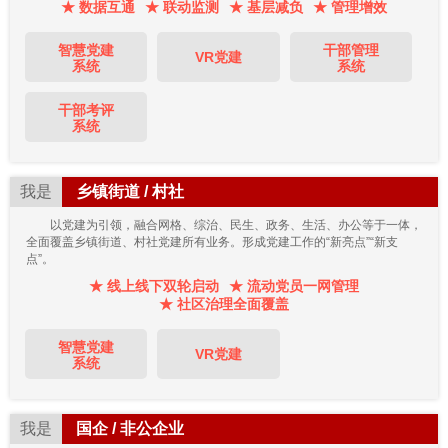
★ 数据互通
★ 联动监测
★ 基层减负
★ 管理增效
智慧党建
干部管理
VR党建
系统
系统
干部考评
系统
我是
乡镇街道 / 村社
以党建为引领，融合网格、综治、民生、政务、生活、办公等于一体，
全面覆盖乡镇街道、村社党建所有业务。形成党建工作的“新亮点”“新支
点”。
★ 线上线下双轮启动
★ 流动党员一网管理
★ 社区治理全面覆盖
智慧党建
VR党建
系统
我是
国企 / 非公企业