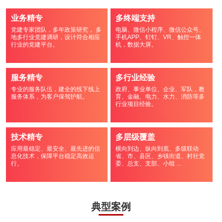
业务精专
多终端支持
党建专家团队，多年政策研究， 多
电脑、微信小程序、微信公众号、
地多行业党建调研，设计符合相应
手机APP、钉钉、VR、触控一体
行业的党建平台。
机，数据大屏。
服务精专
多行业经验
专业的服务队伍，建全的线下线上
政府、事业单位、企业、军队，教
服务体系，为客户保驾护航。
育、金融、电力、水力、消防等多
行业项目经验。
技术精专
多层级覆盖
应用最稳定、最安全、最先进的信
横向到边、纵向到底、多级联动
息化技术，保障平台稳定高效运
省、市、县区、乡镇街道、村社党
行。
委、总支、支部、小组 ...
典型案例