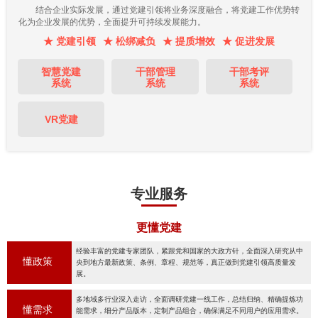
结合企业实际发展，通过党建引领将业务深度融合，将党建工作优势转
化为企业发展的优势，全面提升可持续发展能力。
★ 党建引领
★ 松绑减负
★ 提质增效
★ 促进发展
智慧党建
干部管理
干部考评
系统
系统
系统
VR党建
专业服务
更懂党建
经验丰富的党建专家团队，紧跟党和国家的大政方针，全面深入研究从中
懂政策
央到地方最新政策、条例、章程、规范等，真正做到党建引领高质量发
展。
多地域多行业深入走访，全面调研党建一线工作，总结归纳、精确提炼功
懂需求
能需求，细分产品版本，定制产品组合，确保满足不同用户的应用需求。