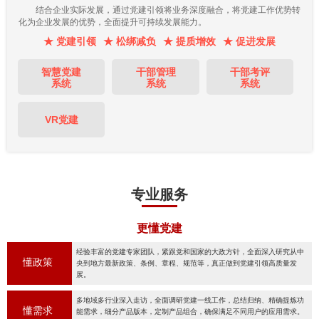
结合企业实际发展，通过党建引领将业务深度融合，将党建工作优势转
化为企业发展的优势，全面提升可持续发展能力。
★ 党建引领
★ 松绑减负
★ 提质增效
★ 促进发展
智慧党建
干部管理
干部考评
系统
系统
系统
VR党建
专业服务
更懂党建
经验丰富的党建专家团队，紧跟党和国家的大政方针，全面深入研究从中
懂政策
央到地方最新政策、条例、章程、规范等，真正做到党建引领高质量发
展。
多地域多行业深入走访，全面调研党建一线工作，总结归纳、精确提炼功
懂需求
能需求，细分产品版本，定制产品组合，确保满足不同用户的应用需求。