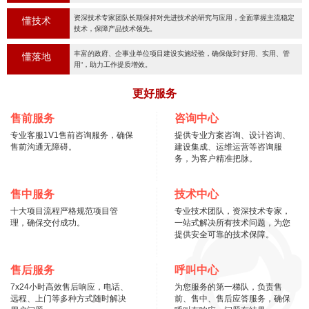
资深技术专家团队长期保持对先进技术的研究与应用，全面掌握主流稳定
懂技术
技术，保障产品技术领先。
丰富的政府、企事业单位项目建设实施经验，确保做到“好用、实用、管
懂落地
用“，助力工作提质增效。
更好服务
售前服务
咨询中心
专业客服1V1售前咨询服务，确保
提供专业方案咨询、设计咨询、
售前沟通无障碍。
建设集成、运维运营等咨询服
务，为客户精准把脉。
售中服务
技术中心
十大项目流程严格规范项目管
专业技术团队，资深技术专家，
理，确保交付成功。
一站式解决所有技术问题，为您
提供安全可靠的技术保障。
售后服务
呼叫中心
7x24小时高效售后响应，电话、
为您服务的第一梯队，负责售
远程、上门等多种方式随时解决
前、售中、售后应答服务，确保