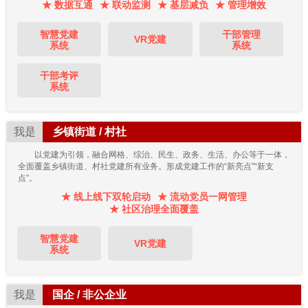
★ 数据互通
★ 联动监测
★ 基层减负
★ 管理增效
智慧党建
干部管理
VR党建
系统
系统
干部考评
系统
我是
乡镇街道 / 村社
以党建为引领，融合网格、综治、民生、政务、生活、办公等于一体，
全面覆盖乡镇街道、村社党建所有业务。形成党建工作的“新亮点”“新支
点”。
★ 线上线下双轮启动
★ 流动党员一网管理
★ 社区治理全面覆盖
智慧党建
VR党建
系统
我是
国企 / 非公企业