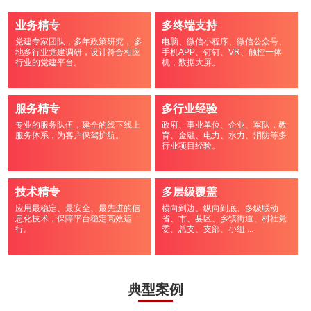
业务精专
多终端支持
党建专家团队，多年政策研究， 多
电脑、微信小程序、微信公众号、
地多行业党建调研，设计符合相应
手机APP、钉钉、VR、触控一体
行业的党建平台。
机，数据大屏。
服务精专
多行业经验
专业的服务队伍，建全的线下线上
政府、事业单位、企业、军队，教
服务体系，为客户保驾护航。
育、金融、电力、水力、消防等多
行业项目经验。
技术精专
多层级覆盖
应用最稳定、最安全、最先进的信
横向到边、纵向到底、多级联动
息化技术，保障平台稳定高效运
省、市、县区、乡镇街道、村社党
行。
委、总支、支部、小组 ...
典型案例