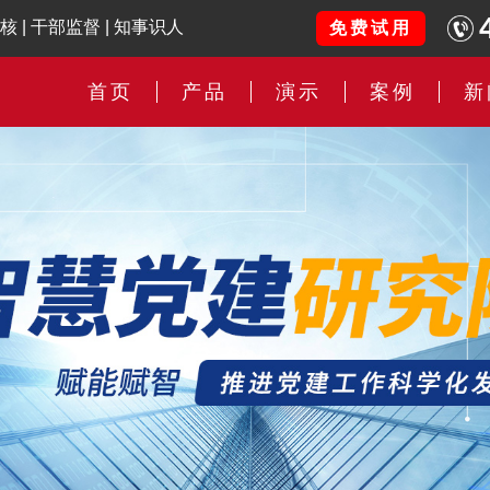
核
|
干部监督
|
知事识人
免费试用
首页
产品
演示
案例
新