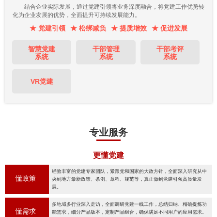
结合企业实际发展，通过党建引领将业务深度融合，将党建工作优势转
化为企业发展的优势，全面提升可持续发展能力。
★ 党建引领
★ 松绑减负
★ 提质增效
★ 促进发展
智慧党建
干部管理
干部考评
系统
系统
系统
VR党建
专业服务
更懂党建
经验丰富的党建专家团队，紧跟党和国家的大政方针，全面深入研究从中
懂政策
央到地方最新政策、条例、章程、规范等，真正做到党建引领高质量发
展。
多地域多行业深入走访，全面调研党建一线工作，总结归纳、精确提炼功
懂需求
能需求，细分产品版本，定制产品组合，确保满足不同用户的应用需求。