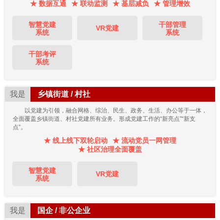
★ 数据互通
★ 联动监测
★ 基层减负
★ 管理增效
智慧党建
干部管理
VR党建
系统
系统
干部考评
系统
我是
乡镇街道 / 村社
以党建为引领，融合网格、综治、民生、政务、生活、办公等于一体，
全面覆盖乡镇街道、村社党建所有业务。形成党建工作的“新亮点”“新支
点”。
★ 线上线下双轮启动
★ 流动党员一网管理
★ 社区治理全面覆盖
智慧党建
VR党建
系统
我是
国企 / 非公企业