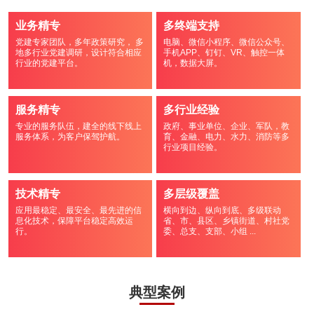
业务精专
多终端支持
党建专家团队，多年政策研究， 多
电脑、微信小程序、微信公众号、
地多行业党建调研，设计符合相应
手机APP、钉钉、VR、触控一体
行业的党建平台。
机，数据大屏。
服务精专
多行业经验
专业的服务队伍，建全的线下线上
政府、事业单位、企业、军队，教
服务体系，为客户保驾护航。
育、金融、电力、水力、消防等多
行业项目经验。
技术精专
多层级覆盖
应用最稳定、最安全、最先进的信
横向到边、纵向到底、多级联动
息化技术，保障平台稳定高效运
省、市、县区、乡镇街道、村社党
行。
委、总支、支部、小组 ...
典型案例