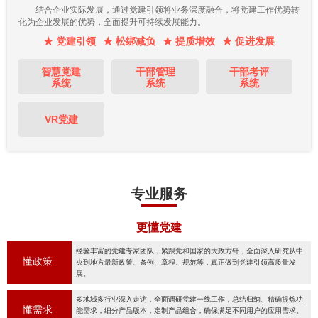
结合企业实际发展，通过党建引领将业务深度融合，将党建工作优势转
化为企业发展的优势，全面提升可持续发展能力。
★ 党建引领
★ 松绑减负
★ 提质增效
★ 促进发展
智慧党建
干部管理
干部考评
系统
系统
系统
VR党建
专业服务
更懂党建
经验丰富的党建专家团队，紧跟党和国家的大政方针，全面深入研究从中
懂政策
央到地方最新政策、条例、章程、规范等，真正做到党建引领高质量发
展。
多地域多行业深入走访，全面调研党建一线工作，总结归纳、精确提炼功
懂需求
能需求，细分产品版本，定制产品组合，确保满足不同用户的应用需求。