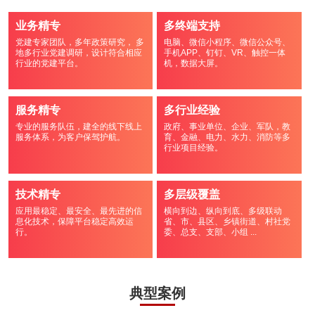
业务精专
多终端支持
党建专家团队，多年政策研究， 多
电脑、微信小程序、微信公众号、
地多行业党建调研，设计符合相应
手机APP、钉钉、VR、触控一体
行业的党建平台。
机，数据大屏。
服务精专
多行业经验
专业的服务队伍，建全的线下线上
政府、事业单位、企业、军队，教
服务体系，为客户保驾护航。
育、金融、电力、水力、消防等多
行业项目经验。
技术精专
多层级覆盖
应用最稳定、最安全、最先进的信
横向到边、纵向到底、多级联动
息化技术，保障平台稳定高效运
省、市、县区、乡镇街道、村社党
行。
委、总支、支部、小组 ...
典型案例