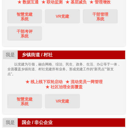
★ 数据互通
★ 联动监测
★ 基层减负
★ 管理增效
智慧党建
干部管理
VR党建
系统
系统
干部考评
系统
我是
乡镇街道 / 村社
以党建为引领，融合网格、综治、民生、政务、生活、办公等于一体，
全面覆盖乡镇街道、村社党建所有业务。形成党建工作的“新亮点”“新支
点”。
★ 线上线下双轮启动
★ 流动党员一网管理
★ 社区治理全面覆盖
智慧党建
VR党建
系统
我是
国企 / 非公企业