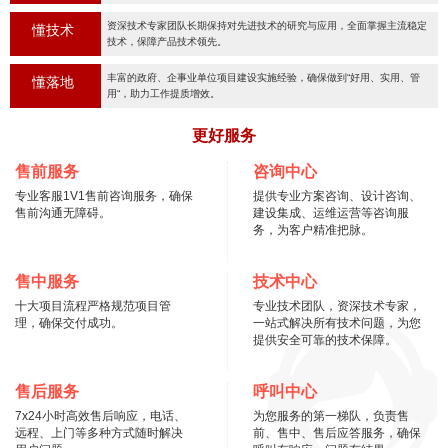
资深技术专家团队长期保持对先进技术的研究与应用，全面掌握主流稳定
懂技术
技术，保障产品技术领先。
丰富的政府、企事业单位项目建设实施经验，确保做到“好用、实用、管
懂落地
用“，助力工作提质增效。
更好服务
售前服务
咨询中心
专业客服1V1售前咨询服务，确保
提供专业方案咨询、设计咨询、
售前沟通无障碍。
建设集成、运维运营等咨询服
务，为客户精准把脉。
售中服务
技术中心
十大项目流程严格规范项目管
专业技术团队，资深技术专家，
理，确保交付成功。
一站式解决所有技术问题，为您
提供安全可靠的技术保障。
售后服务
呼叫中心
7x24小时高效售后响应，电话、
为您服务的第一梯队，负责售
远程、上门等多种方式随时解决
前、售中、售后应答服务，确保