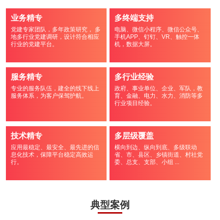
业务精专
多终端支持
党建专家团队，多年政策研究， 多
电脑、微信小程序、微信公众号、
地多行业党建调研，设计符合相应
手机APP、钉钉、VR、触控一体
行业的党建平台。
机，数据大屏。
服务精专
多行业经验
专业的服务队伍，建全的线下线上
政府、事业单位、企业、军队，教
服务体系，为客户保驾护航。
育、金融、电力、水力、消防等多
行业项目经验。
技术精专
多层级覆盖
应用最稳定、最安全、最先进的信
横向到边、纵向到底、多级联动
息化技术，保障平台稳定高效运
省、市、县区、乡镇街道、村社党
行。
委、总支、支部、小组 ...
典型案例