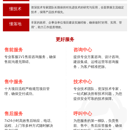
资深技术专家团队长期保持对先进技术的研究与应用，全面掌握主流稳定
懂技术
技术，保障产品技术领先。
丰富的政府、企事业单位项目建设实施经验，确保做到“好用、实用、管
懂落地
用“，助力工作提质增效。
更好服务
售前服务
咨询中心
专业客服1V1售前咨询服务，确保
提供专业方案咨询、设计咨询、
售前沟通无障碍。
建设集成、运维运营等咨询服
务，为客户精准把脉。
售中服务
技术中心
十大项目流程严格规范项目管
专业技术团队，资深技术专家，
理，确保交付成功。
一站式解决所有技术问题，为您
提供安全可靠的技术保障。
售后服务
呼叫中心
7x24小时高效售后响应，电话、
为您服务的第一梯队，负责售
远程、上门等多种方式随时解决
前、售中、售后应答服务，确保