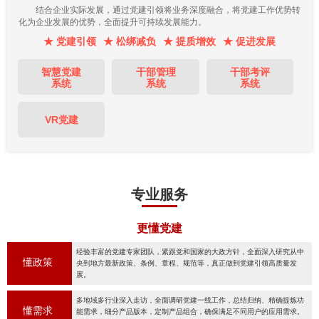
结合企业实际发展，通过党建引领将业务深度融合，将党建工作优势转
化为企业发展的优势，全面提升可持续发展能力。
★ 党建引领
★ 松绑减负
★ 提质增效
★ 促进发展
智慧党建
干部管理
干部考评
系统
系统
系统
VR党建
专业服务
更懂党建
经验丰富的党建专家团队，紧跟党和国家的大政方针，全面深入研究从中
懂政策
央到地方最新政策、条例、章程、规范等，真正做到党建引领高质量发
展。
多地域多行业深入走访，全面调研党建一线工作，总结归纳、精确提炼功
懂需求
能需求，细分产品版本，定制产品组合，确保满足不同用户的应用需求。