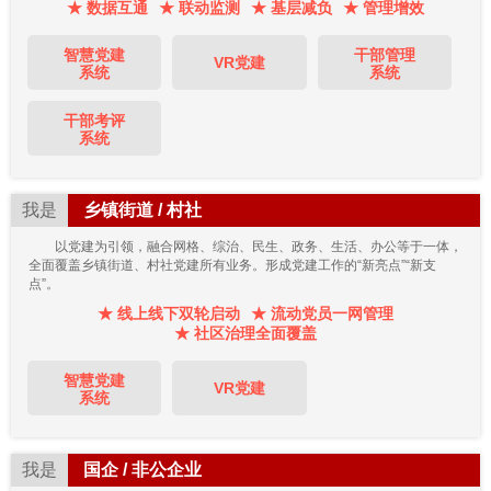
★ 数据互通
★ 联动监测
★ 基层减负
★ 管理增效
智慧党建
干部管理
VR党建
系统
系统
干部考评
系统
我是
乡镇街道 / 村社
以党建为引领，融合网格、综治、民生、政务、生活、办公等于一体，
全面覆盖乡镇街道、村社党建所有业务。形成党建工作的“新亮点”“新支
点”。
★ 线上线下双轮启动
★ 流动党员一网管理
★ 社区治理全面覆盖
智慧党建
VR党建
系统
我是
国企 / 非公企业