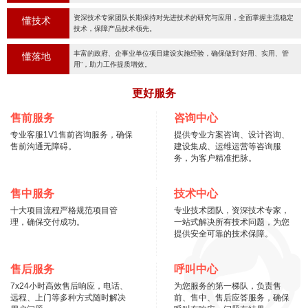
资深技术专家团队长期保持对先进技术的研究与应用，全面掌握主流稳定
懂技术
技术，保障产品技术领先。
丰富的政府、企事业单位项目建设实施经验，确保做到“好用、实用、管
懂落地
用“，助力工作提质增效。
更好服务
售前服务
咨询中心
专业客服1V1售前咨询服务，确保
提供专业方案咨询、设计咨询、
售前沟通无障碍。
建设集成、运维运营等咨询服
务，为客户精准把脉。
售中服务
技术中心
十大项目流程严格规范项目管
专业技术团队，资深技术专家，
理，确保交付成功。
一站式解决所有技术问题，为您
提供安全可靠的技术保障。
售后服务
呼叫中心
7x24小时高效售后响应，电话、
为您服务的第一梯队，负责售
远程、上门等多种方式随时解决
前、售中、售后应答服务，确保