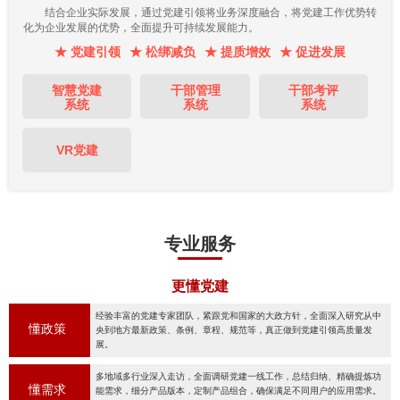
结合企业实际发展，通过党建引领将业务深度融合，将党建工作优势转
化为企业发展的优势，全面提升可持续发展能力。
★ 党建引领
★ 松绑减负
★ 提质增效
★ 促进发展
智慧党建
干部管理
干部考评
系统
系统
系统
VR党建
专业服务
更懂党建
经验丰富的党建专家团队，紧跟党和国家的大政方针，全面深入研究从中
懂政策
央到地方最新政策、条例、章程、规范等，真正做到党建引领高质量发
展。
多地域多行业深入走访，全面调研党建一线工作，总结归纳、精确提炼功
懂需求
能需求，细分产品版本，定制产品组合，确保满足不同用户的应用需求。