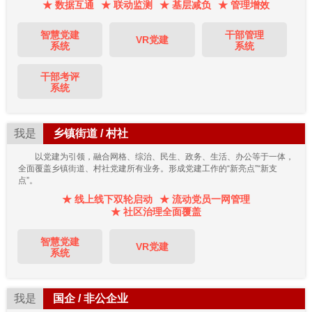
★ 数据互通
★ 联动监测
★ 基层减负
★ 管理增效
智慧党建
干部管理
VR党建
系统
系统
干部考评
系统
我是
乡镇街道 / 村社
以党建为引领，融合网格、综治、民生、政务、生活、办公等于一体，
全面覆盖乡镇街道、村社党建所有业务。形成党建工作的“新亮点”“新支
点”。
★ 线上线下双轮启动
★ 流动党员一网管理
★ 社区治理全面覆盖
智慧党建
VR党建
系统
我是
国企 / 非公企业