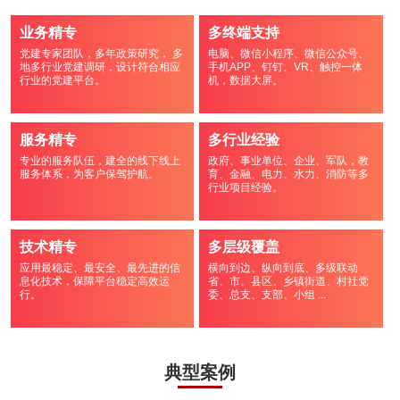
业务精专
多终端支持
党建专家团队，多年政策研究， 多
电脑、微信小程序、微信公众号、
地多行业党建调研，设计符合相应
手机APP、钉钉、VR、触控一体
行业的党建平台。
机，数据大屏。
服务精专
多行业经验
专业的服务队伍，建全的线下线上
政府、事业单位、企业、军队，教
服务体系，为客户保驾护航。
育、金融、电力、水力、消防等多
行业项目经验。
技术精专
多层级覆盖
应用最稳定、最安全、最先进的信
横向到边、纵向到底、多级联动
息化技术，保障平台稳定高效运
省、市、县区、乡镇街道、村社党
行。
委、总支、支部、小组 ...
典型案例