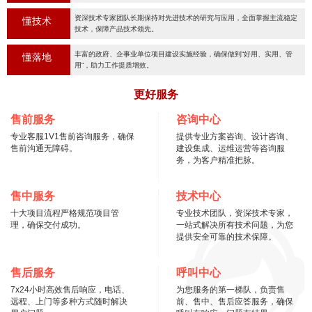
资深技术专家团队长期保持对先进技术的研究与应用，全面掌握主流稳定
懂技术
技术，保障产品技术领先。
丰富的政府、企事业单位项目建设实施经验，确保做到“好用、实用、管
懂落地
用“，助力工作提质增效。
更好服务
售前服务
咨询中心
专业客服1V1售前咨询服务，确保
提供专业方案咨询、设计咨询、
售前沟通无障碍。
建设集成、运维运营等咨询服
务，为客户精准把脉。
售中服务
技术中心
十大项目流程严格规范项目管
专业技术团队，资深技术专家，
理，确保交付成功。
一站式解决所有技术问题，为您
提供安全可靠的技术保障。
售后服务
呼叫中心
7x24小时高效售后响应，电话、
为您服务的第一梯队，负责售
远程、上门等多种方式随时解决
前、售中、售后应答服务，确保