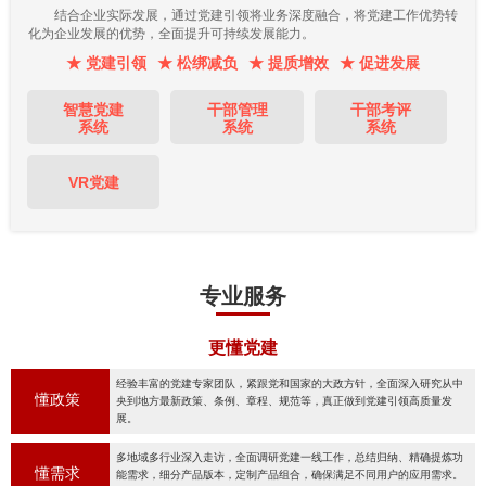
结合企业实际发展，通过党建引领将业务深度融合，将党建工作优势转
化为企业发展的优势，全面提升可持续发展能力。
★ 党建引领
★ 松绑减负
★ 提质增效
★ 促进发展
智慧党建
干部管理
干部考评
系统
系统
系统
VR党建
专业服务
更懂党建
经验丰富的党建专家团队，紧跟党和国家的大政方针，全面深入研究从中
懂政策
央到地方最新政策、条例、章程、规范等，真正做到党建引领高质量发
展。
多地域多行业深入走访，全面调研党建一线工作，总结归纳、精确提炼功
懂需求
能需求，细分产品版本，定制产品组合，确保满足不同用户的应用需求。