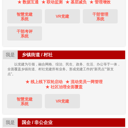
★ 数据互通
★ 联动监测
★ 基层减负
★ 管理增效
智慧党建
干部管理
VR党建
系统
系统
干部考评
系统
我是
乡镇街道 / 村社
以党建为引领，融合网格、综治、民生、政务、生活、办公等于一体，
全面覆盖乡镇街道、村社党建所有业务。形成党建工作的“新亮点”“新支
点”。
★ 线上线下双轮启动
★ 流动党员一网管理
★ 社区治理全面覆盖
智慧党建
VR党建
系统
我是
国企 / 非公企业