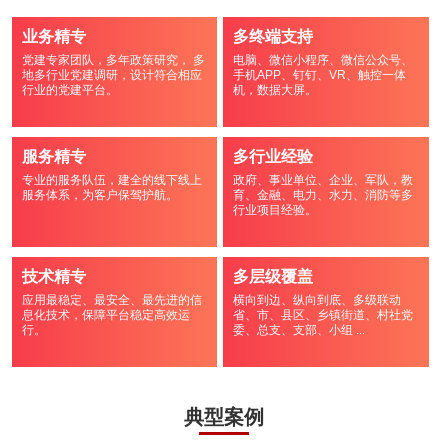
业务精专
多终端支持
党建专家团队，多年政策研究， 多
电脑、微信小程序、微信公众号、
地多行业党建调研，设计符合相应
手机APP、钉钉、VR、触控一体
行业的党建平台。
机，数据大屏。
服务精专
多行业经验
专业的服务队伍，建全的线下线上
政府、事业单位、企业、军队，教
服务体系，为客户保驾护航。
育、金融、电力、水力、消防等多
行业项目经验。
技术精专
多层级覆盖
应用最稳定、最安全、最先进的信
横向到边、纵向到底、多级联动
息化技术，保障平台稳定高效运
省、市、县区、乡镇街道、村社党
行。
委、总支、支部、小组 ...
典型案例