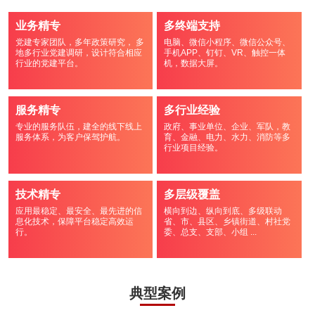
业务精专
多终端支持
党建专家团队，多年政策研究， 多
电脑、微信小程序、微信公众号、
地多行业党建调研，设计符合相应
手机APP、钉钉、VR、触控一体
行业的党建平台。
机，数据大屏。
服务精专
多行业经验
专业的服务队伍，建全的线下线上
政府、事业单位、企业、军队，教
服务体系，为客户保驾护航。
育、金融、电力、水力、消防等多
行业项目经验。
技术精专
多层级覆盖
应用最稳定、最安全、最先进的信
横向到边、纵向到底、多级联动
息化技术，保障平台稳定高效运
省、市、县区、乡镇街道、村社党
行。
委、总支、支部、小组 ...
典型案例