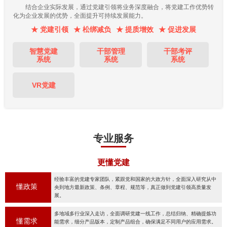
结合企业实际发展，通过党建引领将业务深度融合，将党建工作优势转
化为企业发展的优势，全面提升可持续发展能力。
★ 党建引领
★ 松绑减负
★ 提质增效
★ 促进发展
智慧党建
干部管理
干部考评
系统
系统
系统
VR党建
专业服务
更懂党建
经验丰富的党建专家团队，紧跟党和国家的大政方针，全面深入研究从中
懂政策
央到地方最新政策、条例、章程、规范等，真正做到党建引领高质量发
展。
多地域多行业深入走访，全面调研党建一线工作，总结归纳、精确提炼功
懂需求
能需求，细分产品版本，定制产品组合，确保满足不同用户的应用需求。