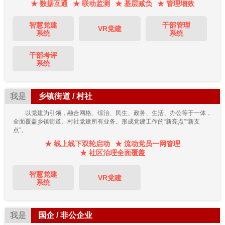
★ 数据互通
★ 联动监测
★ 基层减负
★ 管理增效
智慧党建
干部管理
VR党建
系统
系统
干部考评
系统
我是
乡镇街道 / 村社
以党建为引领，融合网格、综治、民生、政务、生活、办公等于一体，
全面覆盖乡镇街道、村社党建所有业务。形成党建工作的“新亮点”“新支
点”。
★ 线上线下双轮启动
★ 流动党员一网管理
★ 社区治理全面覆盖
智慧党建
VR党建
系统
我是
国企 / 非公企业