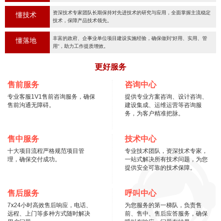
资深技术专家团队长期保持对先进技术的研究与应用，全面掌握主流稳定
懂技术
技术，保障产品技术领先。
丰富的政府、企事业单位项目建设实施经验，确保做到“好用、实用、管
懂落地
用“，助力工作提质增效。
更好服务
售前服务
咨询中心
专业客服1V1售前咨询服务，确保
提供专业方案咨询、设计咨询、
售前沟通无障碍。
建设集成、运维运营等咨询服
务，为客户精准把脉。
售中服务
技术中心
十大项目流程严格规范项目管
专业技术团队，资深技术专家，
理，确保交付成功。
一站式解决所有技术问题，为您
提供安全可靠的技术保障。
售后服务
呼叫中心
7x24小时高效售后响应，电话、
为您服务的第一梯队，负责售
远程、上门等多种方式随时解决
前、售中、售后应答服务，确保