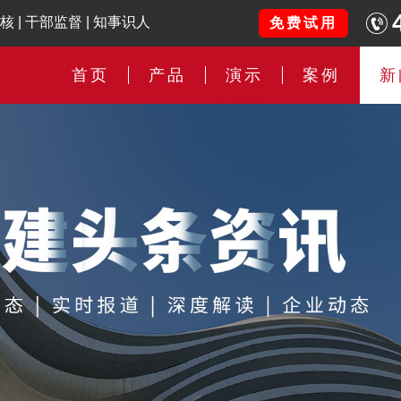
核
|
干部监督
|
知事识人
免费试用
首页
产品
演示
案例
新