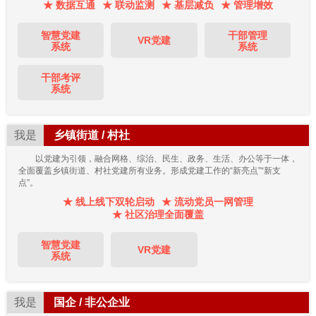
★ 数据互通
★ 联动监测
★ 基层减负
★ 管理增效
智慧党建
干部管理
VR党建
系统
系统
干部考评
系统
我是
乡镇街道 / 村社
以党建为引领，融合网格、综治、民生、政务、生活、办公等于一体，
全面覆盖乡镇街道、村社党建所有业务。形成党建工作的“新亮点”“新支
点”。
★ 线上线下双轮启动
★ 流动党员一网管理
★ 社区治理全面覆盖
智慧党建
VR党建
系统
我是
国企 / 非公企业