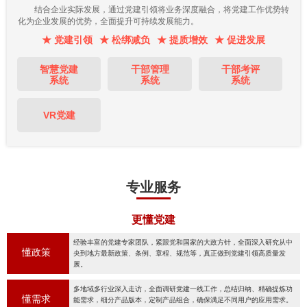
结合企业实际发展，通过党建引领将业务深度融合，将党建工作优势转
化为企业发展的优势，全面提升可持续发展能力。
★ 党建引领
★ 松绑减负
★ 提质增效
★ 促进发展
智慧党建
干部管理
干部考评
系统
系统
系统
VR党建
专业服务
更懂党建
经验丰富的党建专家团队，紧跟党和国家的大政方针，全面深入研究从中
懂政策
央到地方最新政策、条例、章程、规范等，真正做到党建引领高质量发
展。
多地域多行业深入走访，全面调研党建一线工作，总结归纳、精确提炼功
懂需求
能需求，细分产品版本，定制产品组合，确保满足不同用户的应用需求。