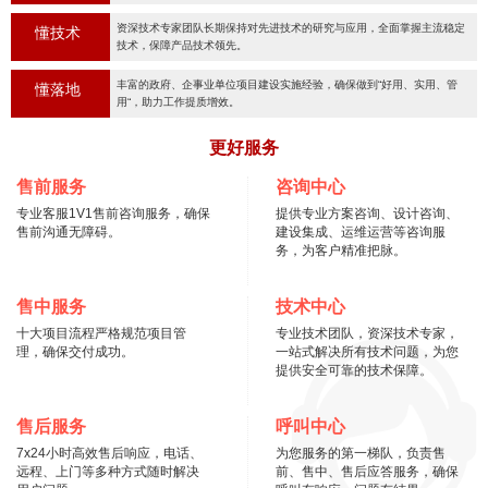
资深技术专家团队长期保持对先进技术的研究与应用，全面掌握主流稳定
懂技术
技术，保障产品技术领先。
丰富的政府、企事业单位项目建设实施经验，确保做到“好用、实用、管
懂落地
用“，助力工作提质增效。
更好服务
售前服务
咨询中心
专业客服1V1售前咨询服务，确保
提供专业方案咨询、设计咨询、
售前沟通无障碍。
建设集成、运维运营等咨询服
务，为客户精准把脉。
售中服务
技术中心
十大项目流程严格规范项目管
专业技术团队，资深技术专家，
理，确保交付成功。
一站式解决所有技术问题，为您
提供安全可靠的技术保障。
售后服务
呼叫中心
7x24小时高效售后响应，电话、
为您服务的第一梯队，负责售
远程、上门等多种方式随时解决
前、售中、售后应答服务，确保