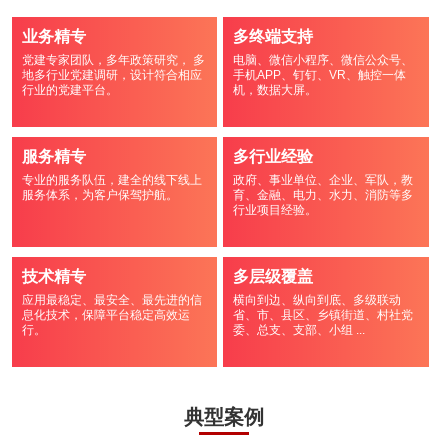
业务精专
多终端支持
党建专家团队，多年政策研究， 多
电脑、微信小程序、微信公众号、
地多行业党建调研，设计符合相应
手机APP、钉钉、VR、触控一体
行业的党建平台。
机，数据大屏。
服务精专
多行业经验
专业的服务队伍，建全的线下线上
政府、事业单位、企业、军队，教
服务体系，为客户保驾护航。
育、金融、电力、水力、消防等多
行业项目经验。
技术精专
多层级覆盖
应用最稳定、最安全、最先进的信
横向到边、纵向到底、多级联动
息化技术，保障平台稳定高效运
省、市、县区、乡镇街道、村社党
行。
委、总支、支部、小组 ...
典型案例