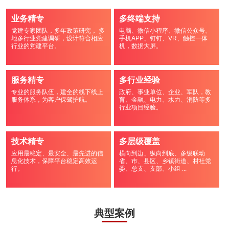
业务精专
多终端支持
党建专家团队，多年政策研究， 多
电脑、微信小程序、微信公众号、
地多行业党建调研，设计符合相应
手机APP、钉钉、VR、触控一体
行业的党建平台。
机，数据大屏。
服务精专
多行业经验
专业的服务队伍，建全的线下线上
政府、事业单位、企业、军队，教
服务体系，为客户保驾护航。
育、金融、电力、水力、消防等多
行业项目经验。
技术精专
多层级覆盖
应用最稳定、最安全、最先进的信
横向到边、纵向到底、多级联动
息化技术，保障平台稳定高效运
省、市、县区、乡镇街道、村社党
行。
委、总支、支部、小组 ...
典型案例