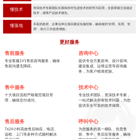
资深技术专家团队长期保持对先进技术的研究与应用，全面掌握主流稳定
懂技术
技术，保障产品技术领先。
丰富的政府、企事业单位项目建设实施经验，确保做到“好用、实用、管
懂落地
用“，助力工作提质增效。
更好服务
售前服务
咨询中心
专业客服1V1售前咨询服务，确保
提供专业方案咨询、设计咨询、
售前沟通无障碍。
建设集成、运维运营等咨询服
务，为客户精准把脉。
售中服务
技术中心
十大项目流程严格规范项目管
专业技术团队，资深技术专家，
理，确保交付成功。
一站式解决所有技术问题，为您
提供安全可靠的技术保障。
售后服务
呼叫中心
7x24小时高效售后响应，电话、
为您服务的第一梯队，负责售
远程、上门等多种方式随时解决
前、售中、售后应答服务，确保