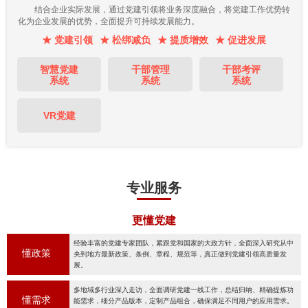
结合企业实际发展，通过党建引领将业务深度融合，将党建工作优势转
化为企业发展的优势，全面提升可持续发展能力。
★ 党建引领
★ 松绑减负
★ 提质增效
★ 促进发展
智慧党建
干部管理
干部考评
系统
系统
系统
VR党建
专业服务
更懂党建
经验丰富的党建专家团队，紧跟党和国家的大政方针，全面深入研究从中
懂政策
央到地方最新政策、条例、章程、规范等，真正做到党建引领高质量发
展。
多地域多行业深入走访，全面调研党建一线工作，总结归纳、精确提炼功
懂需求
能需求，细分产品版本，定制产品组合，确保满足不同用户的应用需求。