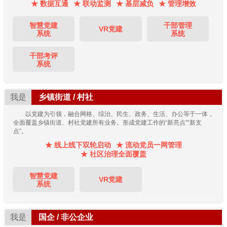
★ 数据互通
★ 联动监测
★ 基层减负
★ 管理增效
智慧党建
干部管理
VR党建
系统
系统
干部考评
系统
我是
乡镇街道 / 村社
以党建为引领，融合网格、综治、民生、政务、生活、办公等于一体，
全面覆盖乡镇街道、村社党建所有业务。形成党建工作的“新亮点”“新支
点”。
★ 线上线下双轮启动
★ 流动党员一网管理
★ 社区治理全面覆盖
智慧党建
VR党建
系统
我是
国企 / 非公企业