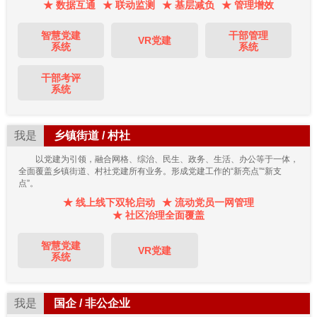
★ 数据互通
★ 联动监测
★ 基层减负
★ 管理增效
智慧党建
干部管理
VR党建
系统
系统
干部考评
系统
我是
乡镇街道 / 村社
以党建为引领，融合网格、综治、民生、政务、生活、办公等于一体，
全面覆盖乡镇街道、村社党建所有业务。形成党建工作的“新亮点”“新支
点”。
★ 线上线下双轮启动
★ 流动党员一网管理
★ 社区治理全面覆盖
智慧党建
VR党建
系统
我是
国企 / 非公企业