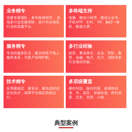
业务精专
多终端支持
党建专家团队，多年政策研究， 多
电脑、微信小程序、微信公众号、
地多行业党建调研，设计符合相应
手机APP、钉钉、VR、触控一体
行业的党建平台。
机，数据大屏。
服务精专
多行业经验
专业的服务队伍，建全的线下线上
政府、事业单位、企业、军队，教
服务体系，为客户保驾护航。
育、金融、电力、水力、消防等多
行业项目经验。
技术精专
多层级覆盖
应用最稳定、最安全、最先进的信
横向到边、纵向到底、多级联动
息化技术，保障平台稳定高效运
省、市、县区、乡镇街道、村社党
行。
委、总支、支部、小组 ...
典型案例