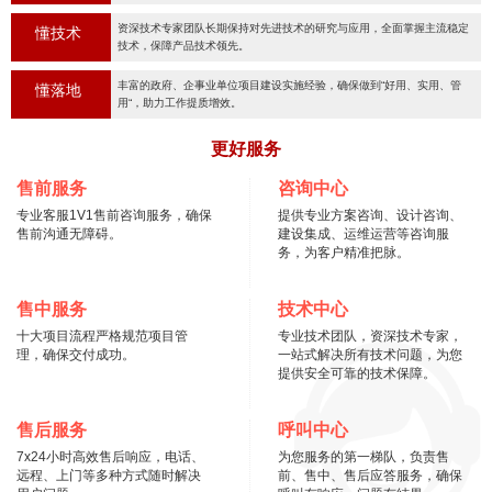
资深技术专家团队长期保持对先进技术的研究与应用，全面掌握主流稳定
懂技术
技术，保障产品技术领先。
丰富的政府、企事业单位项目建设实施经验，确保做到“好用、实用、管
懂落地
用“，助力工作提质增效。
更好服务
售前服务
咨询中心
专业客服1V1售前咨询服务，确保
提供专业方案咨询、设计咨询、
售前沟通无障碍。
建设集成、运维运营等咨询服
务，为客户精准把脉。
售中服务
技术中心
十大项目流程严格规范项目管
专业技术团队，资深技术专家，
理，确保交付成功。
一站式解决所有技术问题，为您
提供安全可靠的技术保障。
售后服务
呼叫中心
7x24小时高效售后响应，电话、
为您服务的第一梯队，负责售
远程、上门等多种方式随时解决
前、售中、售后应答服务，确保