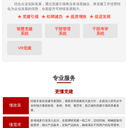
结合企业实际发展，通过党建引领将业务深度融合，将党建工作优势转
化为企业发展的优势，全面提升可持续发展能力。
★ 党建引领
★ 松绑减负
★ 提质增效
★ 促进发展
智慧党建
干部管理
干部考评
系统
系统
系统
VR党建
专业服务
更懂党建
经验丰富的党建专家团队，紧跟党和国家的大政方针，全面深入研究从中
懂政策
央到地方最新政策、条例、章程、规范等，真正做到党建引领高质量发
展。
多地域多行业深入走访，全面调研党建一线工作，总结归纳、精确提炼功
懂需求
能需求，细分产品版本，定制产品组合，确保满足不同用户的应用需求。