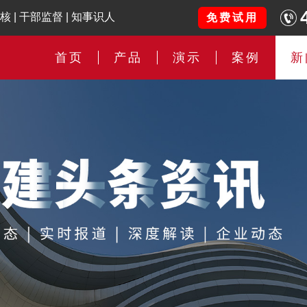
核
|
干部监督
|
知事识人
免费试用
首页
产品
演示
案例
新