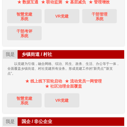
★ 数据互通
★ 联动监测
★ 基层减负
★ 管理增效
智慧党建
干部管理
VR党建
系统
系统
干部考评
系统
我是
乡镇街道 / 村社
以党建为引领，融合网格、综治、民生、政务、生活、办公等于一体，
全面覆盖乡镇街道、村社党建所有业务。形成党建工作的“新亮点”“新支
点”。
★ 线上线下双轮启动
★ 流动党员一网管理
★ 社区治理全面覆盖
智慧党建
VR党建
系统
我是
国企 / 非公企业