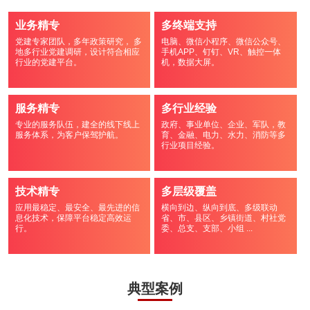
业务精专
多终端支持
党建专家团队，多年政策研究， 多
电脑、微信小程序、微信公众号、
地多行业党建调研，设计符合相应
手机APP、钉钉、VR、触控一体
行业的党建平台。
机，数据大屏。
服务精专
多行业经验
专业的服务队伍，建全的线下线上
政府、事业单位、企业、军队，教
服务体系，为客户保驾护航。
育、金融、电力、水力、消防等多
行业项目经验。
技术精专
多层级覆盖
应用最稳定、最安全、最先进的信
横向到边、纵向到底、多级联动
息化技术，保障平台稳定高效运
省、市、县区、乡镇街道、村社党
行。
委、总支、支部、小组 ...
典型案例