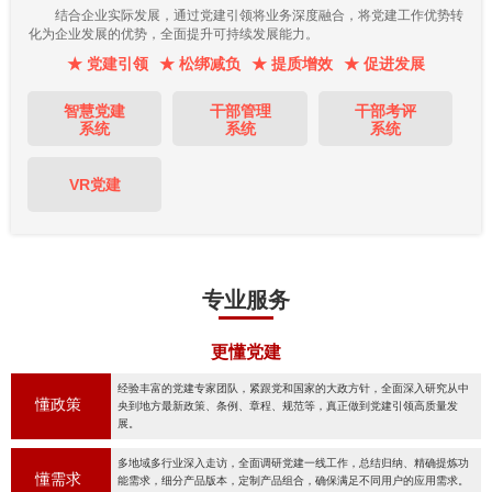
结合企业实际发展，通过党建引领将业务深度融合，将党建工作优势转
化为企业发展的优势，全面提升可持续发展能力。
★ 党建引领
★ 松绑减负
★ 提质增效
★ 促进发展
智慧党建
干部管理
干部考评
系统
系统
系统
VR党建
专业服务
更懂党建
经验丰富的党建专家团队，紧跟党和国家的大政方针，全面深入研究从中
懂政策
央到地方最新政策、条例、章程、规范等，真正做到党建引领高质量发
展。
多地域多行业深入走访，全面调研党建一线工作，总结归纳、精确提炼功
懂需求
能需求，细分产品版本，定制产品组合，确保满足不同用户的应用需求。