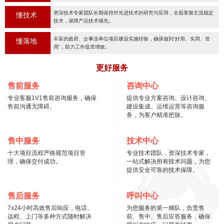
资深技术专家团队长期保持对先进技术的研究与应用，全面掌握主流稳定
懂技术
技术，保障产品技术领先。
丰富的政府、企事业单位项目建设实施经验，确保做到“好用、实用、管
懂落地
用“，助力工作提质增效。
更好服务
售前服务
咨询中心
专业客服1V1售前咨询服务，确保
提供专业方案咨询、设计咨询、
售前沟通无障碍。
建设集成、运维运营等咨询服
务，为客户精准把脉。
售中服务
技术中心
十大项目流程严格规范项目管
专业技术团队，资深技术专家，
理，确保交付成功。
一站式解决所有技术问题，为您
提供安全可靠的技术保障。
售后服务
呼叫中心
7x24小时高效售后响应，电话、
为您服务的第一梯队，负责售
远程、上门等多种方式随时解决
前、售中、售后应答服务，确保