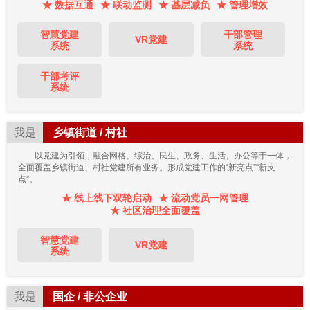
★ 数据互通
★ 联动监测
★ 基层减负
★ 管理增效
智慧党建
干部管理
VR党建
系统
系统
干部考评
系统
我是
乡镇街道 / 村社
以党建为引领，融合网格、综治、民生、政务、生活、办公等于一体，
全面覆盖乡镇街道、村社党建所有业务。形成党建工作的“新亮点”“新支
点”。
★ 线上线下双轮启动
★ 流动党员一网管理
★ 社区治理全面覆盖
智慧党建
VR党建
系统
我是
国企 / 非公企业