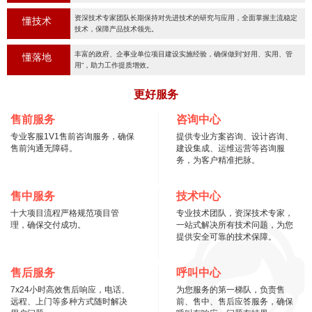
资深技术专家团队长期保持对先进技术的研究与应用，全面掌握主流稳定
懂技术
技术，保障产品技术领先。
丰富的政府、企事业单位项目建设实施经验，确保做到“好用、实用、管
懂落地
用“，助力工作提质增效。
更好服务
售前服务
咨询中心
专业客服1V1售前咨询服务，确保
提供专业方案咨询、设计咨询、
售前沟通无障碍。
建设集成、运维运营等咨询服
务，为客户精准把脉。
售中服务
技术中心
十大项目流程严格规范项目管
专业技术团队，资深技术专家，
理，确保交付成功。
一站式解决所有技术问题，为您
提供安全可靠的技术保障。
售后服务
呼叫中心
7x24小时高效售后响应，电话、
为您服务的第一梯队，负责售
远程、上门等多种方式随时解决
前、售中、售后应答服务，确保