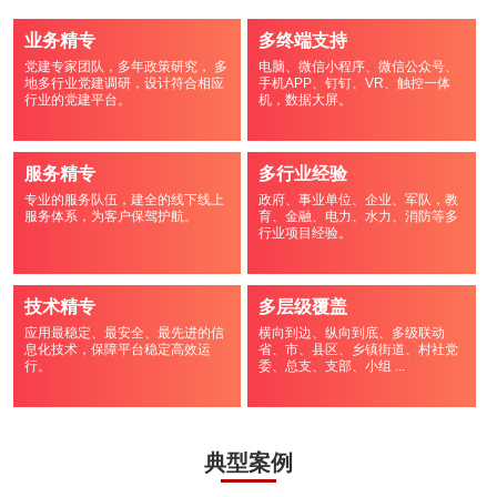
业务精专
多终端支持
党建专家团队，多年政策研究， 多
电脑、微信小程序、微信公众号、
地多行业党建调研，设计符合相应
手机APP、钉钉、VR、触控一体
行业的党建平台。
机，数据大屏。
服务精专
多行业经验
专业的服务队伍，建全的线下线上
政府、事业单位、企业、军队，教
服务体系，为客户保驾护航。
育、金融、电力、水力、消防等多
行业项目经验。
技术精专
多层级覆盖
应用最稳定、最安全、最先进的信
横向到边、纵向到底、多级联动
息化技术，保障平台稳定高效运
省、市、县区、乡镇街道、村社党
行。
委、总支、支部、小组 ...
典型案例