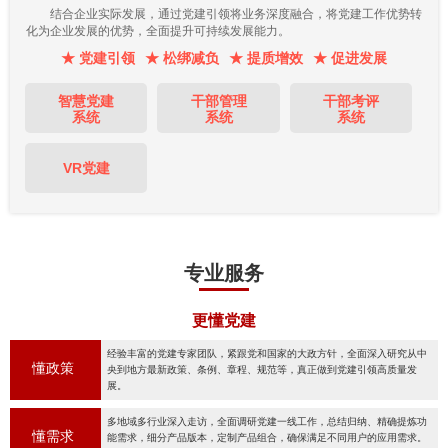
结合企业实际发展，通过党建引领将业务深度融合，将党建工作优势转
化为企业发展的优势，全面提升可持续发展能力。
★ 党建引领
★ 松绑减负
★ 提质增效
★ 促进发展
智慧党建
干部管理
干部考评
系统
系统
系统
VR党建
专业服务
更懂党建
经验丰富的党建专家团队，紧跟党和国家的大政方针，全面深入研究从中
懂政策
央到地方最新政策、条例、章程、规范等，真正做到党建引领高质量发
展。
多地域多行业深入走访，全面调研党建一线工作，总结归纳、精确提炼功
懂需求
能需求，细分产品版本，定制产品组合，确保满足不同用户的应用需求。