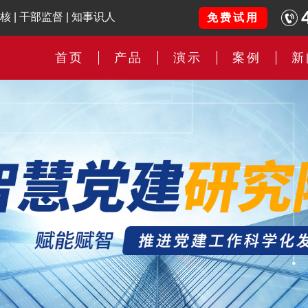
核
|
干部监督
|
知事识人
免费试用
首页
产品
演示
案例
新