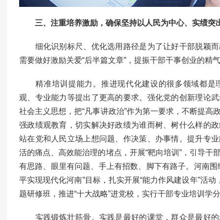
三、注重培养激励，确保坚持以人民为中心、实绩突
细化识别标尺、优化选用路径是为了让好干部脱颖而
需要做好激励关爱“后半篇文章”，提振干部干事创业的精
精准培训提能力。推进现代化建设的很多领域都是理
观、专业能力等提出了更高的要求。强化党的创新理论武
社会主义思想，把“凡事讲政治”作为第一要求，不断提高
强政绩观教育，切实解决好政绩为谁而树、树什么样的政
站在党和人民立场上想问题、作决策、办事情。提升专业
活的痛点、高效能治理的堵点，开展“靶向培训”，引导干
有思路、眼里有问题、手上有招数、脚下有路子。河南围
平实现现代化河南”目标，扎实开展“能力作风建设年”活动
题研修班，推进“十大战略”进党校，实行干部专业培训学
实践锻炼壮筋骨。实践是最好的课堂，群众是最好的