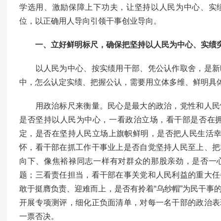
学选用、激励保障上下功夫，让坚持以人民为中心、实
位，以正确用人导向引领干事创业导向。
一、立好鲜明标尺，确保把坚持以人民为中心、实绩
以人民为中心、按实绩用干部、凭公认作取舍，是新
中，怎么认定实绩、把握公认，需要用立体多维、鲜明具
用政治标尺来衡量。民心是最大的政治，党性和人民
是否坚持以人民为中心，一看政治立场，看干部是否在拥护
定，是否在坚持人民立场上旗帜鲜明，是否把人民生活幸
怀，看干部在抓工作干事业上是否自觉坚持人民至上、把
向下、像焦裕禄同志一样有对群众的那股亲劲，是否一
题；三看责任担当，看干部在事关党和人民利益的重大任
敢于挺膺负责、迎难而上，是否有拎着“乌纱帽”为民干事
开展专项测评，细化正负面清单，对每一名干部的政治表
一票否决。