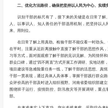
二、优化方法路径，确保把坚持以人民为中心、实绩
识别干部的标尺有了，接下来的关键是在日常了解、
人、以事识人、知人善任的干部选用机制，把坚持以人
来、用到位。
在日常了解上用真劲。检验干部不能仅看一时劲头、
在平时。注重从近距离接触中直接了解干部的思想作风，
习等方式，面对面观察了解干部的见识见解、为民情怀和
群众口碑，通过“四不两直”方式开展工作调研、实地访察
项目建设等急难险重任务一线，了解干部的活思想、真情
干部一贯表现，通过具体人具体事，掌握干部践行群众路
众评价高的干部及时进入组织视野。河南省委组织部建立
围绕班子运行、疫情防控、防汛救灾等开展调研，重点
部。
在考准考实上下真功。突出多维考察，采取综合考核