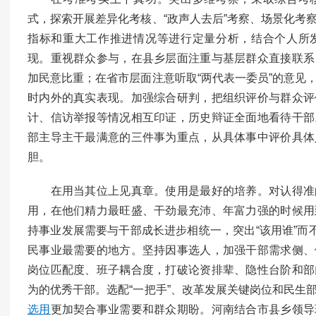
式，探索开展差异化考核、“政声人去后”考察、场景化考
指标和重大工作推进情况等进行定量分析，结合个人所
现。重视群众参与，在县乡层面注重与基层群众直接联系
加民意比重；在省市层面注意听取“两代表一委员”的意见
时内外的真实表现。加强综合研判，把组织评价与群众评
计、信访举报等情况相互印证，历史辩证全面地看待干部
部主导主干最满意的三件事为重点，从具体事中评价具体
胆。
在用当其位上见真章。使用是最好的培养。对认得准
用，在他们精力最旺盛、干劲最充沛、年富力强的时候用
持事业发展需要与干部成长进步相统一，突出“该用谁”而
民事业最需要的地方。坚持因事选人，加强干部需求侧、
岗位匹配度、班子耦合度，打破论资排辈、隐性台阶和部
为的优秀干部。选配“一把手”、改革发展关键岗位和民生
选用
更加契合事业需要和群众期盼。河南结合市县乡领导