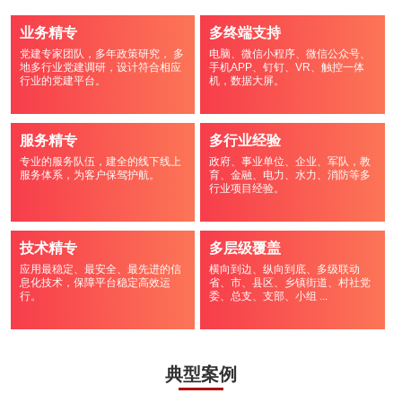
业务精专
多终端支持
党建专家团队，多年政策研究， 多
电脑、微信小程序、微信公众号、
地多行业党建调研，设计符合相应
手机APP、钉钉、VR、触控一体
行业的党建平台。
机，数据大屏。
服务精专
多行业经验
专业的服务队伍，建全的线下线上
政府、事业单位、企业、军队，教
服务体系，为客户保驾护航。
育、金融、电力、水力、消防等多
行业项目经验。
技术精专
多层级覆盖
应用最稳定、最安全、最先进的信
横向到边、纵向到底、多级联动
息化技术，保障平台稳定高效运
省、市、县区、乡镇街道、村社党
行。
委、总支、支部、小组 ...
典型案例