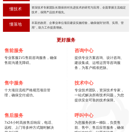
资深技术专家团队长期保持对先进技术的研究与应用，全面掌握主流稳定
懂技术
技术，保障产品技术领先。
丰富的政府、企事业单位项目建设实施经验，确保做到“好用、实用、管
懂落地
用“，助力工作提质增效。
更好服务
售前服务
咨询中心
专业客服1V1售前咨询服务，确保
提供专业方案咨询、设计咨询、
售前沟通无障碍。
建设集成、运维运营等咨询服
务，为客户精准把脉。
售中服务
技术中心
十大项目流程严格规范项目管
专业技术团队，资深技术专家，
理，确保交付成功。
一站式解决所有技术问题，为您
提供安全可靠的技术保障。
售后服务
呼叫中心
7x24小时高效售后响应，电话、
为您服务的第一梯队，负责售
远程、上门等多种方式随时解决
前、售中、售后应答服务，确保