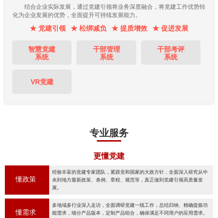
结合企业实际发展，通过党建引领将业务深度融合，将党建工作优势转
化为企业发展的优势，全面提升可持续发展能力。
★ 党建引领
★ 松绑减负
★ 提质增效
★ 促进发展
智慧党建
干部管理
干部考评
系统
系统
系统
VR党建
专业服务
更懂党建
经验丰富的党建专家团队，紧跟党和国家的大政方针，全面深入研究从中
懂政策
央到地方最新政策、条例、章程、规范等，真正做到党建引领高质量发
展。
多地域多行业深入走访，全面调研党建一线工作，总结归纳、精确提炼功
懂需求
能需求，细分产品版本，定制产品组合，确保满足不同用户的应用需求。