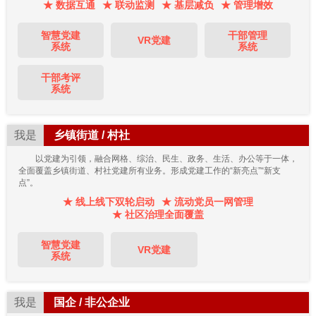
★ 数据互通
★ 联动监测
★ 基层减负
★ 管理增效
智慧党建
干部管理
VR党建
系统
系统
干部考评
系统
我是
乡镇街道 / 村社
以党建为引领，融合网格、综治、民生、政务、生活、办公等于一体，
全面覆盖乡镇街道、村社党建所有业务。形成党建工作的“新亮点”“新支
点”。
★ 线上线下双轮启动
★ 流动党员一网管理
★ 社区治理全面覆盖
智慧党建
VR党建
系统
我是
国企 / 非公企业