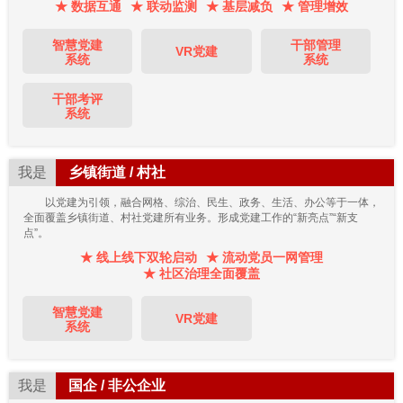
★ 数据互通
★ 联动监测
★ 基层减负
★ 管理增效
智慧党建
干部管理
VR党建
系统
系统
干部考评
系统
我是
乡镇街道 / 村社
以党建为引领，融合网格、综治、民生、政务、生活、办公等于一体，
全面覆盖乡镇街道、村社党建所有业务。形成党建工作的“新亮点”“新支
点”。
★ 线上线下双轮启动
★ 流动党员一网管理
★ 社区治理全面覆盖
智慧党建
VR党建
系统
我是
国企 / 非公企业