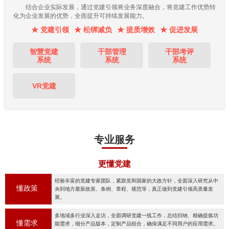
结合企业实际发展，通过党建引领将业务深度融合，将党建工作优势转
化为企业发展的优势，全面提升可持续发展能力。
★ 党建引领
★ 松绑减负
★ 提质增效
★ 促进发展
智慧党建
干部管理
干部考评
系统
系统
系统
VR党建
专业服务
更懂党建
经验丰富的党建专家团队，紧跟党和国家的大政方针，全面深入研究从中
懂政策
央到地方最新政策、条例、章程、规范等，真正做到党建引领高质量发
展。
多地域多行业深入走访，全面调研党建一线工作，总结归纳、精确提炼功
懂需求
能需求，细分产品版本，定制产品组合，确保满足不同用户的应用需求。