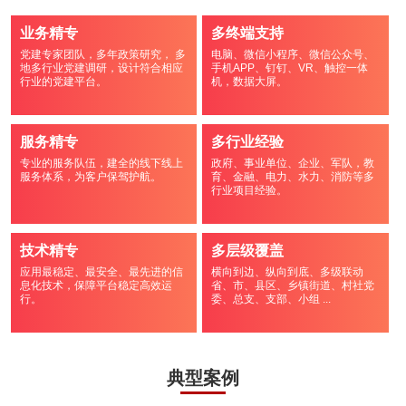
业务精专
多终端支持
党建专家团队，多年政策研究， 多
电脑、微信小程序、微信公众号、
地多行业党建调研，设计符合相应
手机APP、钉钉、VR、触控一体
行业的党建平台。
机，数据大屏。
服务精专
多行业经验
专业的服务队伍，建全的线下线上
政府、事业单位、企业、军队，教
服务体系，为客户保驾护航。
育、金融、电力、水力、消防等多
行业项目经验。
技术精专
多层级覆盖
应用最稳定、最安全、最先进的信
横向到边、纵向到底、多级联动
息化技术，保障平台稳定高效运
省、市、县区、乡镇街道、村社党
行。
委、总支、支部、小组 ...
典型案例