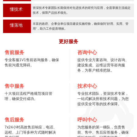
资深技术专家团队长期保持对先进技术的研究与应用，全面掌握主流稳定
懂技术
技术，保障产品技术领先。
丰富的政府、企事业单位项目建设实施经验，确保做到“好用、实用、管
懂落地
用“，助力工作提质增效。
更好服务
售前服务
咨询中心
专业客服1V1售前咨询服务，确保
提供专业方案咨询、设计咨询、
售前沟通无障碍。
建设集成、运维运营等咨询服
务，为客户精准把脉。
售中服务
技术中心
十大项目流程严格规范项目管
专业技术团队，资深技术专家，
理，确保交付成功。
一站式解决所有技术问题，为您
提供安全可靠的技术保障。
售后服务
呼叫中心
7x24小时高效售后响应，电话、
为您服务的第一梯队，负责售
远程、上门等多种方式随时解决
前、售中、售后应答服务，确保