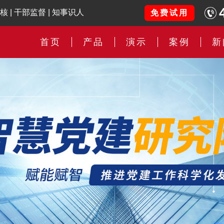
核
|
干部监督
|
知事识人
免费试用
首页
产品
演示
案例
新