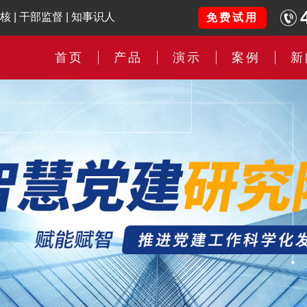
核
|
干部监督
|
知事识人
免费试用
首页
产品
演示
案例
新