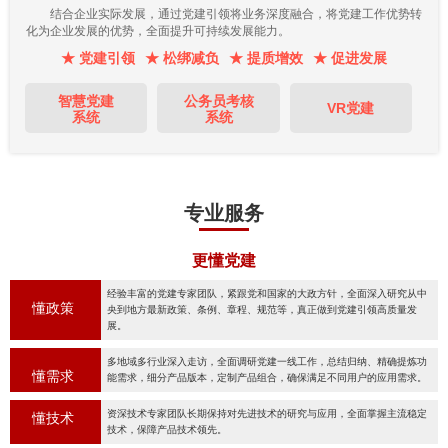
结合企业实际发展，通过党建引领将业务深度融合，将党建工作优势转
化为企业发展的优势，全面提升可持续发展能力。
★ 党建引领
★ 松绑减负
★ 提质增效
★ 促进发展
智慧党建
公务员考核
VR党建
系统
系统
专业服务
更懂党建
经验丰富的党建专家团队，紧跟党和国家的大政方针，全面深入研究从中
懂政策
央到地方最新政策、条例、章程、规范等，真正做到党建引领高质量发
展。
多地域多行业深入走访，全面调研党建一线工作，总结归纳、精确提炼功
懂需求
能需求，细分产品版本，定制产品组合，确保满足不同用户的应用需求。
资深技术专家团队长期保持对先进技术的研究与应用，全面掌握主流稳定
懂技术
技术，保障产品技术领先。