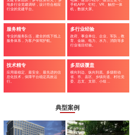
党建专家团队，多年政策研究， 多
电脑、微信小程序、微信公众号、
地多行业党建调研，设计符合相应
手机APP、钉钉、VR、触控一体
行业的党建平台。
机，数据大屏。
服务精专
多行业经验
专业的服务队伍，建全的线下线上
政府、事业单位、企业、军队，教
服务体系，为客户保驾护航。
育、金融、电力、水力、消防等多
行业项目经验。
技术精专
多层级覆盖
应用最稳定、最安全、最先进的信
横向到边、纵向到底、多级联动
息化技术，保障平台稳定高效运
省、市、县区、乡镇街道、村社党
行。
委、总支、支部、小组 ...
典型案例