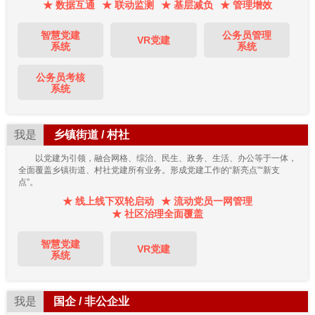
★ 数据互通
★ 联动监测
★ 基层减负
★ 管理增效
智慧党建
公务员管理
VR党建
系统
系统
公务员考核
系统
我是
乡镇街道 / 村社
以党建为引领，融合网格、综治、民生、政务、生活、办公等于一体，
全面覆盖乡镇街道、村社党建所有业务。形成党建工作的“新亮点”“新支
点”。
★ 线上线下双轮启动
★ 流动党员一网管理
★ 社区治理全面覆盖
智慧党建
VR党建
系统
我是
国企 / 非公企业