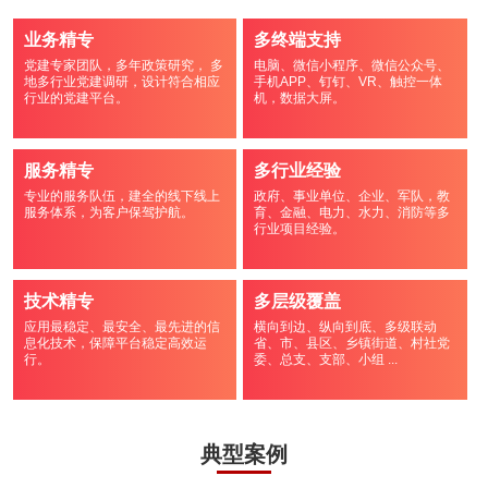
业务精专
多终端支持
党建专家团队，多年政策研究， 多
电脑、微信小程序、微信公众号、
地多行业党建调研，设计符合相应
手机APP、钉钉、VR、触控一体
行业的党建平台。
机，数据大屏。
服务精专
多行业经验
专业的服务队伍，建全的线下线上
政府、事业单位、企业、军队，教
服务体系，为客户保驾护航。
育、金融、电力、水力、消防等多
行业项目经验。
技术精专
多层级覆盖
应用最稳定、最安全、最先进的信
横向到边、纵向到底、多级联动
息化技术，保障平台稳定高效运
省、市、县区、乡镇街道、村社党
行。
委、总支、支部、小组 ...
典型案例