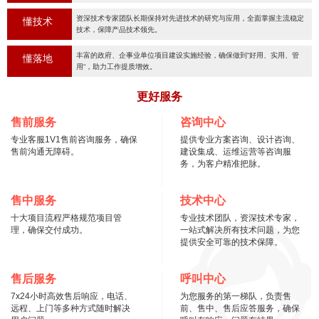
资深技术专家团队长期保持对先进技术的研究与应用，全面掌握主流稳定
懂技术
技术，保障产品技术领先。
丰富的政府、企事业单位项目建设实施经验，确保做到“好用、实用、管
懂落地
用“，助力工作提质增效。
更好服务
售前服务
咨询中心
专业客服1V1售前咨询服务，确保
提供专业方案咨询、设计咨询、
售前沟通无障碍。
建设集成、运维运营等咨询服
务，为客户精准把脉。
售中服务
技术中心
十大项目流程严格规范项目管
专业技术团队，资深技术专家，
理，确保交付成功。
一站式解决所有技术问题，为您
提供安全可靠的技术保障。
售后服务
呼叫中心
7x24小时高效售后响应，电话、
为您服务的第一梯队，负责售
远程、上门等多种方式随时解决
前、售中、售后应答服务，确保