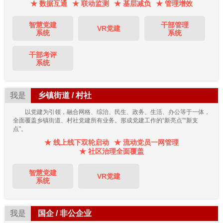
★ 数据互通
★ 联动监测
★ 基层减负
★ 管理增效
智慧党建
干部管理
VR党建
系统
系统
干部考评
系统
我是
乡镇街道 / 村社
以党建为引领，融合网格、综治、民生、政务、生活、办公等于一体，
全面覆盖乡镇街道、村社党建所有业务。形成党建工作的“新亮点”“新支
点”。
★ 线上线下双轮启动
★ 流动党员一网管理
★ 社区治理全面覆盖
智慧党建
VR党建
系统
我是
国企 / 非公企业