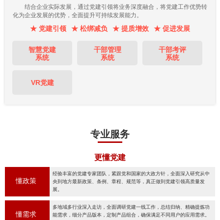
结合企业实际发展，通过党建引领将业务深度融合，将党建工作优势转
化为企业发展的优势，全面提升可持续发展能力。
★ 党建引领
★ 松绑减负
★ 提质增效
★ 促进发展
智慧党建
干部管理
干部考评
系统
系统
系统
VR党建
专业服务
更懂党建
经验丰富的党建专家团队，紧跟党和国家的大政方针，全面深入研究从中
懂政策
央到地方最新政策、条例、章程、规范等，真正做到党建引领高质量发
展。
多地域多行业深入走访，全面调研党建一线工作，总结归纳、精确提炼功
懂需求
能需求，细分产品版本，定制产品组合，确保满足不同用户的应用需求。