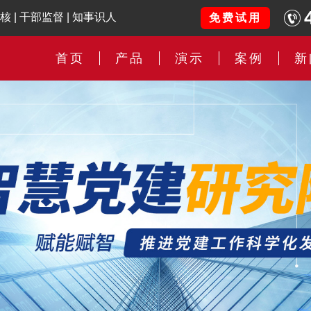
核
|
干部监督
|
知事识人
免费试用
首页
产品
演示
案例
新