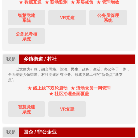
★ 数据互通
★ 联动监测
★ 基层减负
★ 管理增效
智慧党建
公务员管理
VR党建
系统
系统
公务员考核
系统
我是
乡镇街道 / 村社
以党建为引领，融合网格、综治、民生、政务、生活、办公等于一体，
全面覆盖乡镇街道、村社党建所有业务。形成党建工作的“新亮点”“新支
点”。
★ 线上线下双轮启动
★ 流动党员一网管理
★ 社区治理全面覆盖
智慧党建
VR党建
系统
我是
国企 / 非公企业