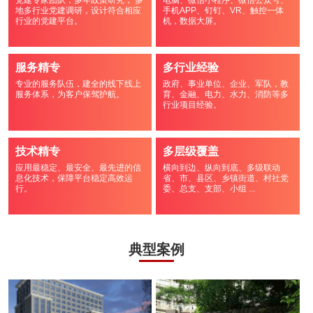
党建专家团队，多年政策研究， 多
电脑、微信小程序、微信公众号、
地多行业党建调研，设计符合相应
手机APP、钉钉、VR、触控一体
行业的党建平台。
机，数据大屏。
服务精专
多行业经验
专业的服务队伍，建全的线下线上
政府、事业单位、企业、军队，教
服务体系，为客户保驾护航。
育、金融、电力、水力、消防等多
行业项目经验。
技术精专
多层级覆盖
应用最稳定、最安全、最先进的信
横向到边、纵向到底、多级联动
息化技术，保障平台稳定高效运
省、市、县区、乡镇街道、村社党
行。
委、总支、支部、小组 ...
典型案例