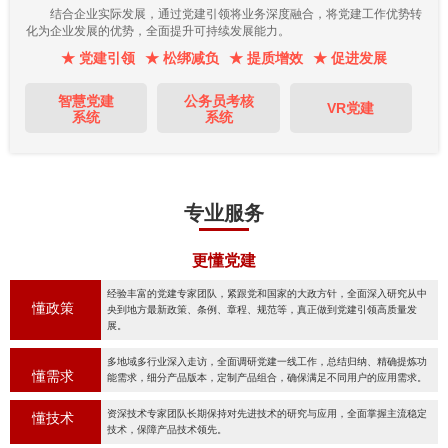
结合企业实际发展，通过党建引领将业务深度融合，将党建工作优势转
化为企业发展的优势，全面提升可持续发展能力。
★ 党建引领
★ 松绑减负
★ 提质增效
★ 促进发展
智慧党建
公务员考核
VR党建
系统
系统
专业服务
更懂党建
经验丰富的党建专家团队，紧跟党和国家的大政方针，全面深入研究从中
懂政策
央到地方最新政策、条例、章程、规范等，真正做到党建引领高质量发
展。
多地域多行业深入走访，全面调研党建一线工作，总结归纳、精确提炼功
懂需求
能需求，细分产品版本，定制产品组合，确保满足不同用户的应用需求。
资深技术专家团队长期保持对先进技术的研究与应用，全面掌握主流稳定
懂技术
技术，保障产品技术领先。