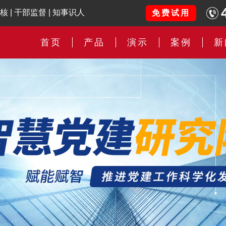
核
|
干部监督
|
知事识人
免费试用
首页
产品
演示
案例
新