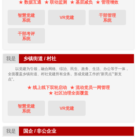
★ 数据互通
★ 联动监测
★ 基层减负
★ 管理增效
智慧党建
干部管理
VR党建
系统
系统
干部考评
系统
我是
乡镇街道 / 村社
以党建为引领，融合网格、综治、民生、政务、生活、办公等于一体，
全面覆盖乡镇街道、村社党建所有业务。形成党建工作的“新亮点”“新支
点”。
★ 线上线下双轮启动
★ 流动党员一网管理
★ 社区治理全面覆盖
智慧党建
VR党建
系统
我是
国企 / 非公企业