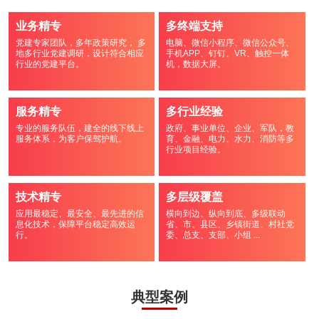
业务精专
多终端支持
党建专家团队，多年政策研究， 多
电脑、微信小程序、微信公众号、
地多行业党建调研，设计符合相应
手机APP、钉钉、VR、触控一体
行业的党建平台。
机，数据大屏。
服务精专
多行业经验
专业的服务队伍，建全的线下线上
政府、事业单位、企业、军队，教
服务体系，为客户保驾护航。
育、金融、电力、水力、消防等多
行业项目经验。
技术精专
多层级覆盖
应用最稳定、最安全、最先进的信
横向到边、纵向到底、多级联动
息化技术，保障平台稳定高效运
省、市、县区、乡镇街道、村社党
行。
委、总支、支部、小组 ...
典型案例