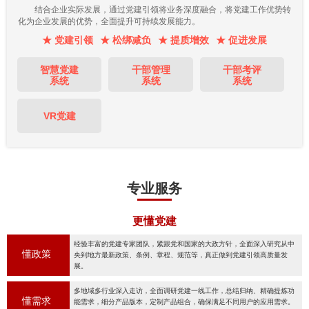
结合企业实际发展，通过党建引领将业务深度融合，将党建工作优势转
化为企业发展的优势，全面提升可持续发展能力。
★ 党建引领
★ 松绑减负
★ 提质增效
★ 促进发展
智慧党建
干部管理
干部考评
系统
系统
系统
VR党建
专业服务
更懂党建
经验丰富的党建专家团队，紧跟党和国家的大政方针，全面深入研究从中
懂政策
央到地方最新政策、条例、章程、规范等，真正做到党建引领高质量发
展。
多地域多行业深入走访，全面调研党建一线工作，总结归纳、精确提炼功
懂需求
能需求，细分产品版本，定制产品组合，确保满足不同用户的应用需求。