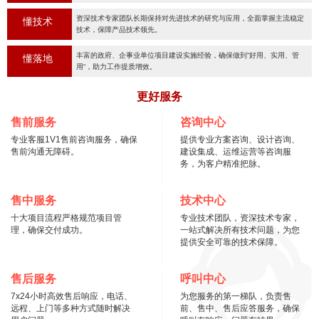
资深技术专家团队长期保持对先进技术的研究与应用，全面掌握主流稳定
懂技术
技术，保障产品技术领先。
丰富的政府、企事业单位项目建设实施经验，确保做到“好用、实用、管
懂落地
用“，助力工作提质增效。
更好服务
售前服务
咨询中心
专业客服1V1售前咨询服务，确保
提供专业方案咨询、设计咨询、
售前沟通无障碍。
建设集成、运维运营等咨询服
务，为客户精准把脉。
售中服务
技术中心
十大项目流程严格规范项目管
专业技术团队，资深技术专家，
理，确保交付成功。
一站式解决所有技术问题，为您
提供安全可靠的技术保障。
售后服务
呼叫中心
7x24小时高效售后响应，电话、
为您服务的第一梯队，负责售
远程、上门等多种方式随时解决
前、售中、售后应答服务，确保