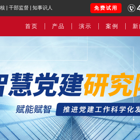
核
|
干部监督
|
知事识人
免费试用
首页
产品
演示
案例
新