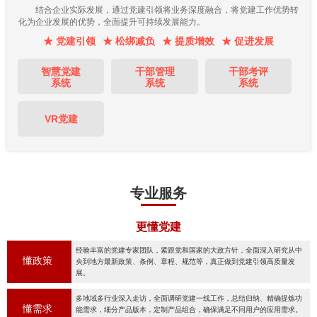
结合企业实际发展，通过党建引领将业务深度融合，将党建工作优势转
化为企业发展的优势，全面提升可持续发展能力。
★ 党建引领
★ 松绑减负
★ 提质增效
★ 促进发展
智慧党建
干部管理
干部考评
系统
系统
系统
VR党建
专业服务
更懂党建
经验丰富的党建专家团队，紧跟党和国家的大政方针，全面深入研究从中
懂政策
央到地方最新政策、条例、章程、规范等，真正做到党建引领高质量发
展。
多地域多行业深入走访，全面调研党建一线工作，总结归纳、精确提炼功
懂需求
能需求，细分产品版本，定制产品组合，确保满足不同用户的应用需求。