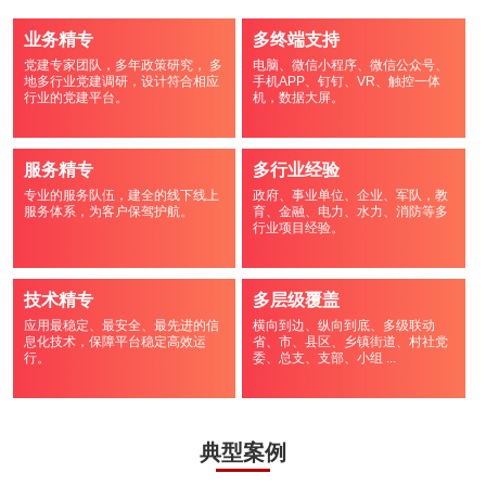
业务精专
多终端支持
党建专家团队，多年政策研究， 多
电脑、微信小程序、微信公众号、
地多行业党建调研，设计符合相应
手机APP、钉钉、VR、触控一体
行业的党建平台。
机，数据大屏。
服务精专
多行业经验
专业的服务队伍，建全的线下线上
政府、事业单位、企业、军队，教
服务体系，为客户保驾护航。
育、金融、电力、水力、消防等多
行业项目经验。
技术精专
多层级覆盖
应用最稳定、最安全、最先进的信
横向到边、纵向到底、多级联动
息化技术，保障平台稳定高效运
省、市、县区、乡镇街道、村社党
行。
委、总支、支部、小组 ...
典型案例