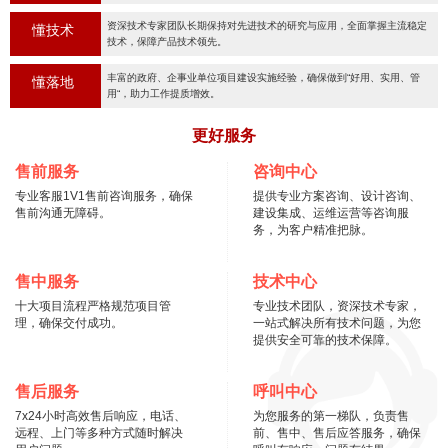
资深技术专家团队长期保持对先进技术的研究与应用，全面掌握主流稳定
懂技术
技术，保障产品技术领先。
丰富的政府、企事业单位项目建设实施经验，确保做到“好用、实用、管
懂落地
用“，助力工作提质增效。
更好服务
售前服务
咨询中心
专业客服1V1售前咨询服务，确保
提供专业方案咨询、设计咨询、
售前沟通无障碍。
建设集成、运维运营等咨询服
务，为客户精准把脉。
售中服务
技术中心
十大项目流程严格规范项目管
专业技术团队，资深技术专家，
理，确保交付成功。
一站式解决所有技术问题，为您
提供安全可靠的技术保障。
售后服务
呼叫中心
7x24小时高效售后响应，电话、
为您服务的第一梯队，负责售
远程、上门等多种方式随时解决
前、售中、售后应答服务，确保