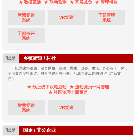
★ 数据互通
★ 联动监测
★ 基层减负
★ 管理增效
智慧党建
干部管理
VR党建
系统
系统
干部考评
系统
我是
乡镇街道 / 村社
以党建为引领，融合网格、综治、民生、政务、生活、办公等于一体，
全面覆盖乡镇街道、村社党建所有业务。形成党建工作的“新亮点”“新支
点”。
★ 线上线下双轮启动
★ 流动党员一网管理
★ 社区治理全面覆盖
智慧党建
VR党建
系统
我是
国企 / 非公企业