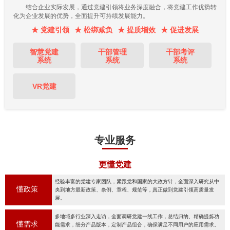
结合企业实际发展，通过党建引领将业务深度融合，将党建工作优势转
化为企业发展的优势，全面提升可持续发展能力。
★ 党建引领
★ 松绑减负
★ 提质增效
★ 促进发展
智慧党建
干部管理
干部考评
系统
系统
系统
VR党建
专业服务
更懂党建
经验丰富的党建专家团队，紧跟党和国家的大政方针，全面深入研究从中
懂政策
央到地方最新政策、条例、章程、规范等，真正做到党建引领高质量发
展。
多地域多行业深入走访，全面调研党建一线工作，总结归纳、精确提炼功
懂需求
能需求，细分产品版本，定制产品组合，确保满足不同用户的应用需求。