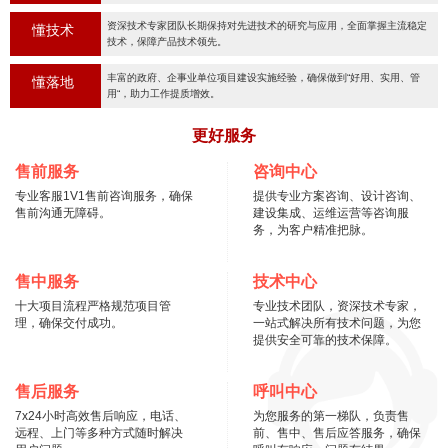
资深技术专家团队长期保持对先进技术的研究与应用，全面掌握主流稳定
懂技术
技术，保障产品技术领先。
丰富的政府、企事业单位项目建设实施经验，确保做到“好用、实用、管
懂落地
用“，助力工作提质增效。
更好服务
售前服务
咨询中心
专业客服1V1售前咨询服务，确保
提供专业方案咨询、设计咨询、
售前沟通无障碍。
建设集成、运维运营等咨询服
务，为客户精准把脉。
售中服务
技术中心
十大项目流程严格规范项目管
专业技术团队，资深技术专家，
理，确保交付成功。
一站式解决所有技术问题，为您
提供安全可靠的技术保障。
售后服务
呼叫中心
7x24小时高效售后响应，电话、
为您服务的第一梯队，负责售
远程、上门等多种方式随时解决
前、售中、售后应答服务，确保