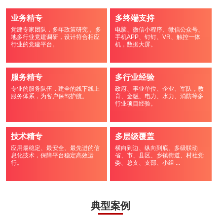
业务精专
多终端支持
党建专家团队，多年政策研究， 多
电脑、微信小程序、微信公众号、
地多行业党建调研，设计符合相应
手机APP、钉钉、VR、触控一体
行业的党建平台。
机，数据大屏。
服务精专
多行业经验
专业的服务队伍，建全的线下线上
政府、事业单位、企业、军队，教
服务体系，为客户保驾护航。
育、金融、电力、水力、消防等多
行业项目经验。
技术精专
多层级覆盖
应用最稳定、最安全、最先进的信
横向到边、纵向到底、多级联动
息化技术，保障平台稳定高效运
省、市、县区、乡镇街道、村社党
行。
委、总支、支部、小组 ...
典型案例