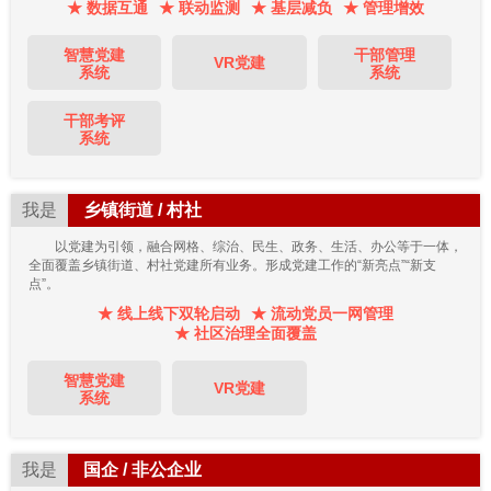
★ 数据互通
★ 联动监测
★ 基层减负
★ 管理增效
智慧党建
干部管理
VR党建
系统
系统
干部考评
系统
我是
乡镇街道 / 村社
以党建为引领，融合网格、综治、民生、政务、生活、办公等于一体，
全面覆盖乡镇街道、村社党建所有业务。形成党建工作的“新亮点”“新支
点”。
★ 线上线下双轮启动
★ 流动党员一网管理
★ 社区治理全面覆盖
智慧党建
VR党建
系统
我是
国企 / 非公企业