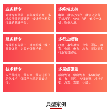
业务精专
多终端支持
党建专家团队，多年政策研究， 多
电脑、微信小程序、微信公众号、
地多行业党建调研，设计符合相应
手机APP、钉钉、VR、触控一体
行业的党建平台。
机，数据大屏。
服务精专
多行业经验
专业的服务队伍，建全的线下线上
政府、事业单位、企业、军队，教
服务体系，为客户保驾护航。
育、金融、电力、水力、消防等多
行业项目经验。
技术精专
多层级覆盖
应用最稳定、最安全、最先进的信
横向到边、纵向到底、多级联动
息化技术，保障平台稳定高效运
省、市、县区、乡镇街道、村社党
行。
委、总支、支部、小组 ...
典型案例