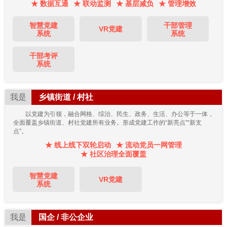
★ 数据互通
★ 联动监测
★ 基层减负
★ 管理增效
智慧党建
干部管理
VR党建
系统
系统
干部考评
系统
我是
乡镇街道 / 村社
以党建为引领，融合网格、综治、民生、政务、生活、办公等于一体，
全面覆盖乡镇街道、村社党建所有业务。形成党建工作的“新亮点”“新支
点”。
★ 线上线下双轮启动
★ 流动党员一网管理
★ 社区治理全面覆盖
智慧党建
VR党建
系统
我是
国企 / 非公企业