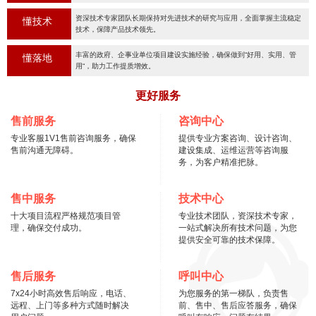
资深技术专家团队长期保持对先进技术的研究与应用，全面掌握主流稳定
懂技术
技术，保障产品技术领先。
丰富的政府、企事业单位项目建设实施经验，确保做到“好用、实用、管
懂落地
用“，助力工作提质增效。
更好服务
售前服务
咨询中心
专业客服1V1售前咨询服务，确保
提供专业方案咨询、设计咨询、
售前沟通无障碍。
建设集成、运维运营等咨询服
务，为客户精准把脉。
售中服务
技术中心
十大项目流程严格规范项目管
专业技术团队，资深技术专家，
理，确保交付成功。
一站式解决所有技术问题，为您
提供安全可靠的技术保障。
售后服务
呼叫中心
7x24小时高效售后响应，电话、
为您服务的第一梯队，负责售
远程、上门等多种方式随时解决
前、售中、售后应答服务，确保