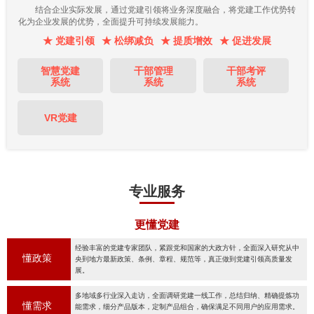
结合企业实际发展，通过党建引领将业务深度融合，将党建工作优势转
化为企业发展的优势，全面提升可持续发展能力。
★ 党建引领
★ 松绑减负
★ 提质增效
★ 促进发展
智慧党建
干部管理
干部考评
系统
系统
系统
VR党建
专业服务
更懂党建
经验丰富的党建专家团队，紧跟党和国家的大政方针，全面深入研究从中
懂政策
央到地方最新政策、条例、章程、规范等，真正做到党建引领高质量发
展。
多地域多行业深入走访，全面调研党建一线工作，总结归纳、精确提炼功
懂需求
能需求，细分产品版本，定制产品组合，确保满足不同用户的应用需求。